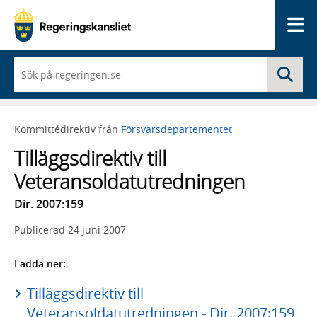
Me
När
Sö
du
börjar
skriva
så
Kommittédirektiv från
Försvarsdepartementet
framträder
en
Tilläggsdirektiv till
lista
med
Veteransoldatutredningen
sökförslag
Dir. 2007:159
Publicerad
24 juni 2007
Ladda ner:
Tilläggsdirektiv till
Veteransoldatutredningen - Dir. 2007:159