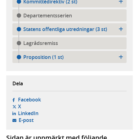
Kommittédirektiv (2 st)
Departementsserien
Statens offentliga utredningar (3 st)
Lagrådsremiss
Proposition (1 st)
Dela
- öppnas i ny flik, extern webbplats,
Facebook
- öppnas i ny flik, extern webbplats,
X
- öppnas i ny flik, extern webbplats,
LinkedIn
- öppnar din e-postklient,
E-post
Sidan är uppmärkt med följande