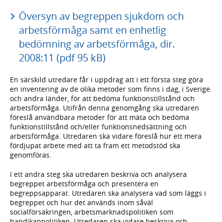
Översyn av begreppen sjukdom och
arbetsförmåga samt en enhetlig
bedömning av arbetsförmåga, dir.
2008:11 (pdf 95 kB)
En särskild utredare får i uppdrag att i ett första steg göra
en inventering av de olika metoder som finns i dag, i Sverige
och andra länder, för att bedöma funktionstillstånd och
arbetsförmåga. Utifrån denna genomgång ska utredaren
föreslå användbara metoder för att mäta och bedöma
funktionstillstånd och/eller funktionsnedsättning och
arbetsförmåga. Utredaren ska vidare föreslå hur ett mera
fördjupat arbete med att ta fram ett metodstöd ska
genomföras.
I ett andra steg ska utredaren beskriva och analysera
begreppet arbetsförmåga och presentera en
begreppsapparat. Utredaren ska analysera vad som läggs i
begreppet och hur det används inom såväl
socialförsäkringen, arbetsmarknadspolitiken som
handikappolitiken. Utredaren ska vidare beskriva och