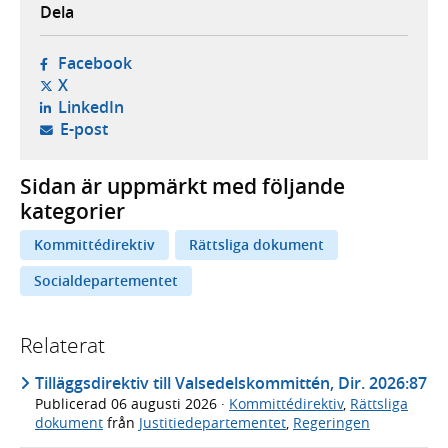
Dela
- öppnas i ny flik, extern webbplats,
Facebook
- öppnas i ny flik, extern webbplats,
X
- öppnas i ny flik, extern webbplats,
LinkedIn
- öppnar din e-postklient,
E-post
Sidan är uppmärkt med följande
kategorier
Kommittédirektiv
Rättsliga dokument
Socialdepartementet
Relaterat
Tilläggsdirektiv till Valsedelskommittén, Dir. 2026:87
Publicerad
06 augusti 2026
·
Kommittédirektiv
,
Rättsliga
dokument
från
Justitiedepartementet
,
Regeringen