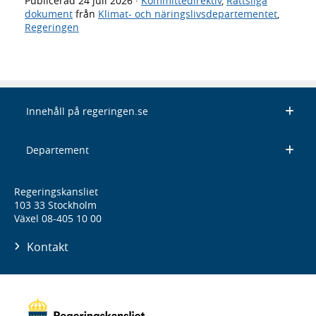
Publicerad
24 juli 2026
·
Kommittédirektiv
,
Rättsliga
dokument
från
Klimat- och näringslivsdepartementet
,
Regeringen
Innehåll på regeringen.se
Departement
Regeringskansliet
103 33 Stockholm
Växel 08-405 10 00
Kontakt