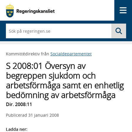
Me
När
Sö
du
börjar
skriva
så
Kommittédirektiv från
Socialdepartementet
framträder
en
S 2008:01 Översyn av
lista
med
begreppen sjukdom och
sökförslag
arbetsförmåga samt en enhetlig
bedömning av arbetsförmåga
Dir. 2008:11
Publicerad
31 januari 2008
Ladda ner: