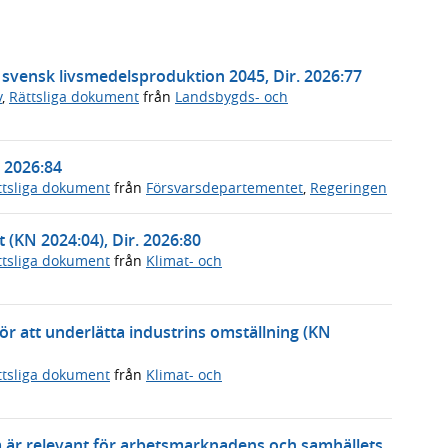
t svensk livsmedelsproduktion 2045, Dir. 2026:77
v
,
Rättsliga dokument
från
Landsbygds- och
. 2026:84
ttsliga dokument
från
Försvarsdepartementet
,
Regeringen
t (KN 2024:04), Dir. 2026:80
ttsliga dokument
från
Klimat- och
 för att underlätta industrins omställning (KN
ttsliga dokument
från
Klimat- och
m är relevant för arbetsmarknadens och samhällets