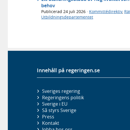
behov
Publicerad
24 juli 2026
·
Kommittédirektiv
,
Rä
Utbildningsdepartementet
Innehåll på regeringen.se
Sveriges regering
Regeringens politik
Sverige i EU
Så styrs Sverige
Press
Kontakt
Jobba hos oss