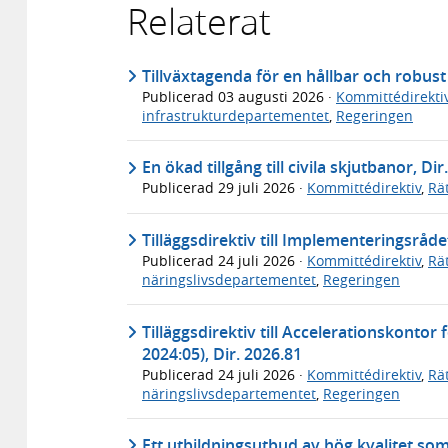
Relaterat
Tillväxtagenda för en hållbar och robus
Publicerad
03 augusti 2026
·
Kommittédirekti
infrastrukturdepartementet
,
Regeringen
En ökad tillgång till civila skjutbanor, Dir
Publicerad
29 juli 2026
·
Kommittédirektiv
,
Rä
Tilläggsdirektiv till Implementeringsråde
Publicerad
24 juli 2026
·
Kommittédirektiv
,
Rä
näringslivsdepartementet
,
Regeringen
Tilläggsdirektiv till Accelerationskontor
2024:05), Dir. 2026.81
Publicerad
24 juli 2026
·
Kommittédirektiv
,
Rä
näringslivsdepartementet
,
Regeringen
Ett utbildningsutbud av hög kvalitet so