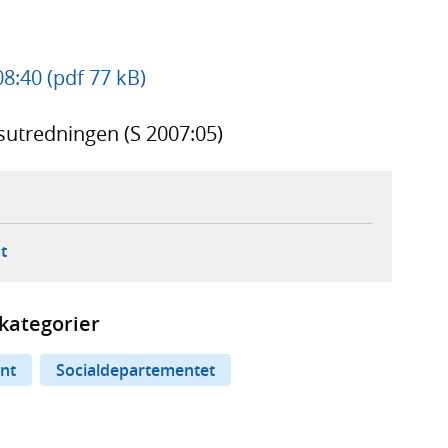
08:40 (pdf 77 kB)
ngsutredningen (S 2007:05)
ebbplats,
ern webbplats,
 ny flik, extern webbplats,
- öppnar din e-postklient,
t
kategorier
nt
Socialdepartementet