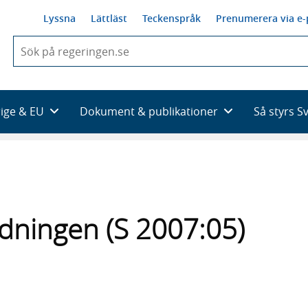
Lyssna
Lättläst
Teckenspråk
Prenumerera via e-
När
du
börjar
skriva
så
rige & EU
Dokument & publikationer
Så styrs S
framträder
en
lista
med
sökförslag
edningen (S 2007:05)