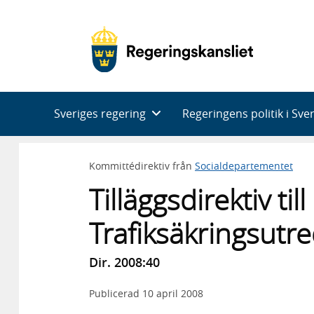
Huvudnavigering
Sveriges regering
Regeringens politik i Sve
Kommittédirektiv från
Socialdepartementet
Tilläggsdirektiv till
Trafiksäkringsutr
Dir. 2008:40
Publicerad
10 april 2008