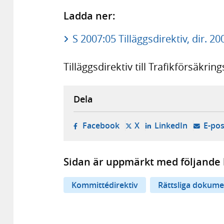
Ladda ner:
S 2007:05 Tilläggsdirektiv, dir. 20
Tilläggsdirektiv till Trafikförsäkri
Dela
- öppnas i ny flik, extern w
- öppnas i ny flik, ext
- öppnas i
Facebook
X
LinkedIn
E-pos
Sidan är uppmärkt med följande 
Kommittédirektiv
Rättsliga dokume