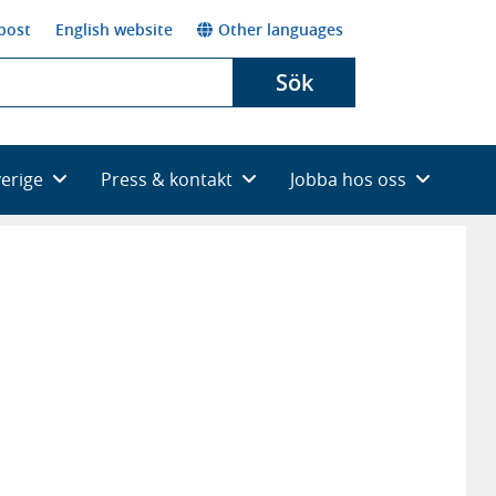
post
English website
Other languages
Sök
verige
Press & kontakt
Jobba hos oss