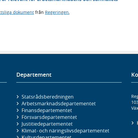
ttsliga dokument
från
Regeringen
,
Departement
Ko
Statsrådsberedningen
Reg
10
Arbetsmarknads­departementet
Väx
Finans­departementet
Försvars­departementet
Justitie­departementet
Klimat- och näringslivs­departementet
Kultur­departementet