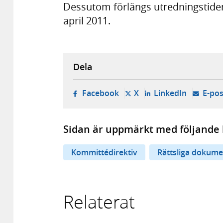
Dessutom förlängs utredningstide
april 2011.
Dela
- öppnas i ny flik, extern w
- öppnas i ny flik, ext
- öppnas i
Facebook
X
LinkedIn
E-pos
Sidan är uppmärkt med följande 
Kommittédirektiv
Rättsliga dokume
Relaterat