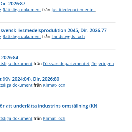
Dir. 2026:87
v
,
Rättsliga dokument
från
Justitiedepartementet
,
t svensk livsmedelsproduktion 2045, Dir. 2026:77
v
,
Rättsliga dokument
från
Landsbygds- och
. 2026:84
ttsliga dokument
från
Försvarsdepartementet
,
Regeringen
t (KN 2024:04), Dir. 2026:80
ttsliga dokument
från
Klimat- och
 för att underlätta industrins omställning (KN
ttsliga dokument
från
Klimat- och