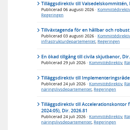
Tilläggsdirektiv till Valsedelskommittén, 
Publicerad
06 augusti 2026
·
Kommittédirekti
Regeringen
Tillväxtagenda för en hållbar och robus
Publicerad
03 augusti 2026
·
Kommittédirekti
infrastrukturdepartementet
,
Regeringen
En ökad tillgång till civila skjutbanor, Dir
Publicerad
29 juli 2026
·
Kommittédirektiv
,
Rä
Tilläggsdirektiv till Implementeringsråde
Publicerad
24 juli 2026
·
Kommittédirektiv
,
Rä
näringslivsdepartementet
,
Regeringen
Tilläggsdirektiv till Accelerationskontor
2024:05), Dir. 2026.81
Publicerad
24 juli 2026
·
Kommittédirektiv
,
Rä
näringslivsdepartementet
,
Regeringen