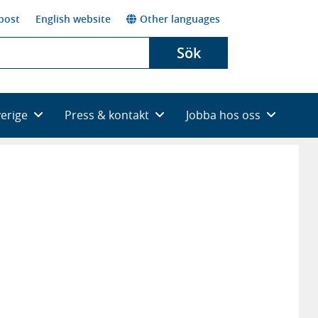
post
English website
Other languages
Sök
verige
Press & kontakt
Jobba hos oss