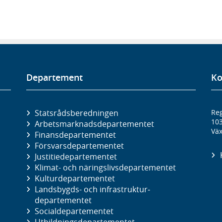
Departement
Ko
Statsrådsberedningen
Reg
10
Arbetsmarknads­departementet
Väx
Finans­departementet
Försvars­departementet
Justitie­departementet
Klimat- och näringslivs­departementet
Kultur­departementet
Landsbygds- och infrastruktur­
departementet
Social­departementet