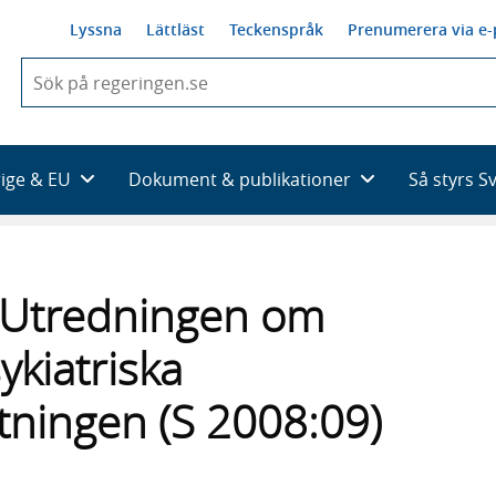
Lyssna
Lättläst
Teckenspråk
Prenumerera via e-
När
du
börjar
skriva
så
rige & EU
Dokument & publikationer
Så styrs S
framträder
en
lista
med
sökförslag
ill Utredningen om
ykiatriska
ftningen (S 2008:09)