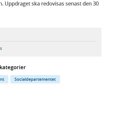
n. Uppdraget ska redovisas senast den 30
ebbplats,
ern webbplats,
 ny flik, extern webbplats,
- öppnar din e-postklient,
t
kategorier
nt
Socialdepartementet