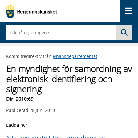
Me
När
Sö
du
börjar
skriva
så
Kommittédirektiv från
Finansdepartementet
framträder
en
En myndighet för samordning av
lista
med
elektronisk identifiering och
sökförslag
signering
Dir. 2010:69
Publicerad
28 juni 2010
Ladda ner:
En myndighet för samordning av