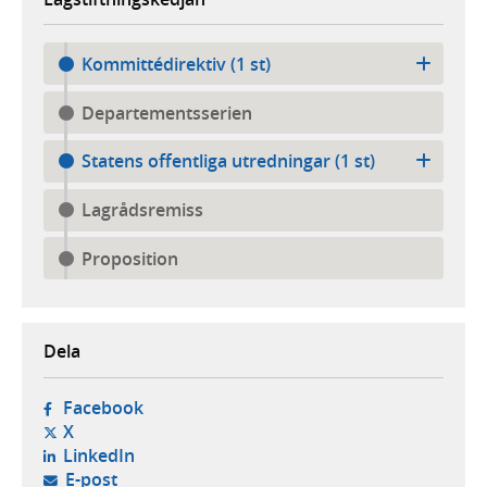
Kommittédirektiv (1 st)
Departementsserien
Statens offentliga utredningar (1 st)
Lagrådsremiss
Proposition
Dela
- öppnas i ny flik, extern webbplats,
Facebook
- öppnas i ny flik, extern webbplats,
X
- öppnas i ny flik, extern webbplats,
LinkedIn
- öppnar din e-postklient,
E-post