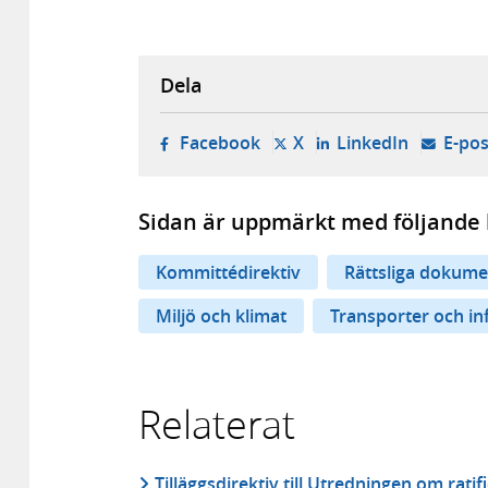
Dela
- öppnas i ny flik, extern w
- öppnas i ny flik, ext
- öppnas i
Facebook
X
LinkedIn
E-pos
Sidan är uppmärkt med följande 
Kommittédirektiv
Rättsliga dokume
Miljö och klimat
Transporter och in
Relaterat
Tilläggsdirektiv till Utredningen om rati