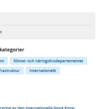
ebbplats,
ern webbplats,
 ny flik, extern webbplats,
- öppnar din e-postklient,
t
kategorier
nt
Klimat- och näringslivsdepartementet
frastruktur
Internationellt
ficering av den internationella Hong Kong-