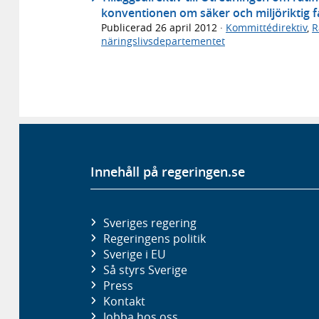
konventionen om säker och miljöriktig fa
Publicerad
26 april 2012
·
Kommittédirektiv
,
R
näringslivsdepartementet
Innehåll på regeringen.se
Sveriges regering
Regeringens politik
Sverige i EU
Så styrs Sverige
Press
Kontakt
Jobba hos oss