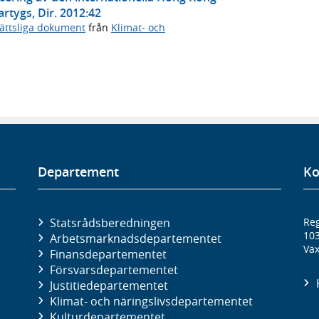
rtygs, Dir. 2012:42
ättsliga dokument
från
Klimat- och
Departement
Ko
Statsrådsberedningen
Reg
10
Arbetsmarknads­departementet
Väx
Finans­departementet
Försvars­departementet
Justitie­departementet
Klimat- och näringslivs­departementet
Kultur­departementet