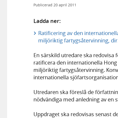
Publicerad
20 april 2011
Ladda ner:
Ratificering av den internation
miljöriktig fartygsåtervinning, di
En särskild utredare ska redovisa 
ratificera den internationella Ho
miljöriktig fartygsåtervinning. Ko
internationella sjöfartsorganisatio
Utredaren ska föreslå de författn
nödvändiga med anledning av en sv
Uppdraget ska redovisas senast de