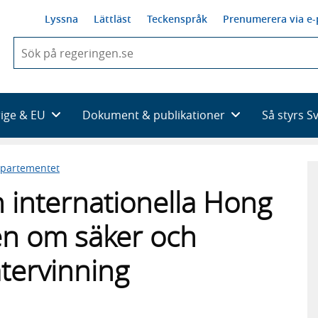
Lyssna
Lättläst
Teckenspråk
Prenumerera via e-
När
du
börjar
skriva
så
rige & EU
Dokument & publikationer
Så styrs S
framträder
en
lista
epartementet
med
sökförslag
n internationella Hong
n om säker och
återvinning