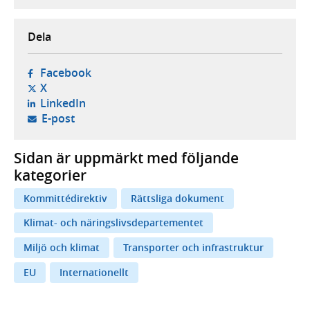
Dela
- öppnas i ny flik, extern webbplats,
Facebook
- öppnas i ny flik, extern webbplats,
X
- öppnas i ny flik, extern webbplats,
LinkedIn
- öppnar din e-postklient,
E-post
Sidan är uppmärkt med följande
kategorier
Kommittédirektiv
Rättsliga dokument
Klimat- och näringslivsdepartementet
Miljö och klimat
Transporter och infrastruktur
EU
Internationellt