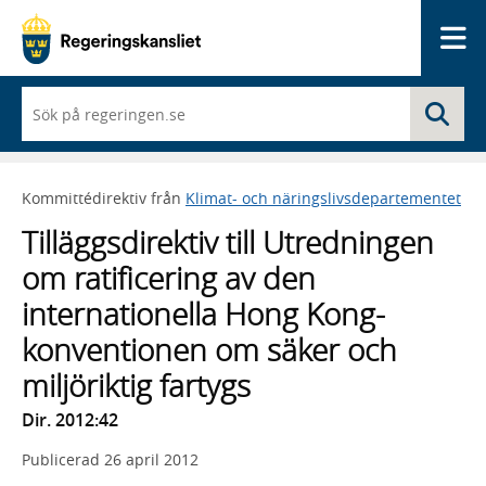
Me
När
Sö
du
börjar
skriva
så
Kommittédirektiv från
Klimat- och näringslivsdepartementet
framträder
en
Tilläggsdirektiv till Utredningen
lista
med
om ratificering av den
sökförslag
internationella Hong Kong-
konventionen om säker och
miljöriktig fartygs
Dir. 2012:42
Publicerad
26 april 2012