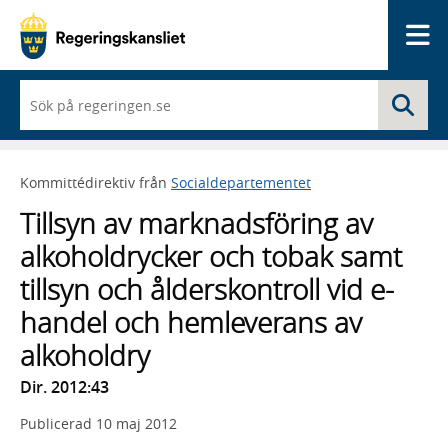
Me
När
Sö
du
börjar
skriva
så
Kommittédirektiv från
Socialdepartementet
framträder
en
Tillsyn av marknadsföring av
lista
med
alkoholdrycker och tobak samt
sökförslag
tillsyn och ålderskontroll vid e-
handel och hemleverans av
alkoholdry
Dir. 2012:43
Publicerad
10 maj 2012