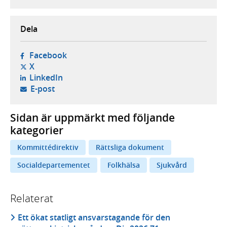
Dela
- öppnas i ny flik, extern webbplats,
Facebook
- öppnas i ny flik, extern webbplats,
X
- öppnas i ny flik, extern webbplats,
LinkedIn
- öppnar din e-postklient,
E-post
Sidan är uppmärkt med följande
kategorier
Kommittédirektiv
Rättsliga dokument
Socialdepartementet
Folkhälsa
Sjukvård
Relaterat
Ett ökat statligt ansvarstagande för den