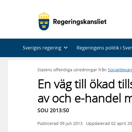
Huvudnavigering
Sveriges regering
Regeringens politik i Sve
Statens offentliga utredningar från
Socialdepar
En väg till ökad t
av och e-handel m
SOU 2013:50
Publicerad
09 juli 2013
Uppdaterad
02 april 2