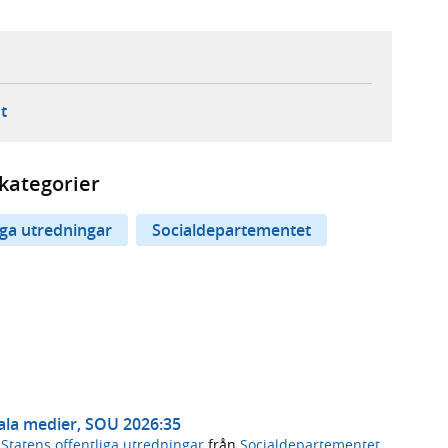
ebbplats,
ern webbplats,
 ny flik, extern webbplats,
- öppnar din e-postklient,
t
kategorier
iga utredningar
Socialdepartementet
ciala medier, SOU 2026:35
,
Statens offentliga utredningar
från
Socialdepartementet