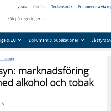
Lyssna
Lättläst
Teckenspråk
Prenumerera via e-
När
du
börjar
skriva
så
rige & EU
Dokument & publikationer
Så styrs S
framträder
en
lista
tementet
med
sökförslag
illsyn: marknadsföring
ed alkohol och tobak
015