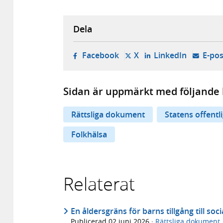
Dela
- öppnas i ny flik, extern w
- öppnas i ny flik, ext
- öppnas i
Facebook
X
LinkedIn
E-pos
Sidan är uppmärkt med följande 
Rättsliga dokument
Statens offentl
Folkhälsa
Relaterat
En åldersgräns för barns tillgång till so
Publicerad
02 juni 2026
·
Rättsliga dokument