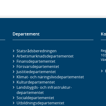
Departement
Ko
Statsrådsberedningen
Reg
10
Arbetsmarknads­departementet
Väx
Finans­departementet
Försvars­departementet
Justitie­departementet
Klimat- och näringslivs­departementet
Kultur­departementet
Landsbygds- och infrastruktur­
departementet
Social­departementet
Utbildnings­departementet