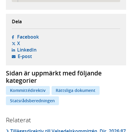
Dela
- öppnas i ny flik, extern webbplats,
Facebook
- öppnas i ny flik, extern webbplats,
X
- öppnas i ny flik, extern webbplats,
LinkedIn
- öppnar din e-postklient,
E-post
Sidan är uppmärkt med följande
kategorier
Kommittédirektiv
Rättsliga dokument
Statsrådsberedningen
Relaterat
Tilläggsdirektiv till Valsedelskommittén, Dir. 2026:87