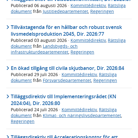
Publicerad
06 augusti 2026
·
Kommittédirektiv
,
Rättsliga
dokument
från
Justitiedepartementet
,
Regeringen
Tillväxtagenda för en hållbar och robust svensk
livsmedelsproduktion 2045, Dir. 2026:77
Publicerad
03 augusti 2026
·
Kommittédirektiv
,
Rättsliga
dokument
från
Landsbygds- och
infrastrukturdepartementet
,
Regeringen
En ökad tillgång till civila skjutbanor, Dir. 2026:84
Publicerad
29 juli 2026
·
Kommittédirektiv
,
Rättsliga
dokument
från
Försvarsdepartementet
,
Regeringen
Tilläggsdirektiv till Implementeringsrådet (KN
2024:04), Dir. 2026:80
Publicerad
24 juli 2026
·
Kommittédirektiv
,
Rättsliga
dokument
från
Klimat- och näringslivsdepartementet
,
Regeringen
Tilläggsdirektiv till Accelerationskontor för att