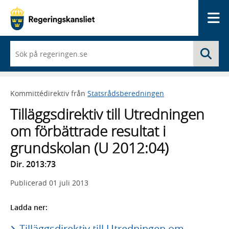
Me
När
Sö
du
börjar
skriva
så
Kommittédirektiv från
Statsrådsberedningen
framträder
en
Tilläggsdirektiv till Utredningen
lista
med
om förbättrade resultat i
sökförslag
grundskolan (U 2012:04)
Dir. 2013:73
Publicerad
01 juli 2013
Ladda ner:
Tilläggsdirektiv till Utredningen om