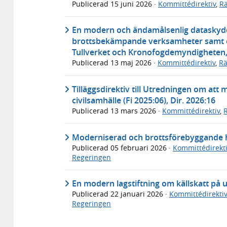
Publicerad
15 juni 2026
·
Kommittédirektiv
,
Rä
En modern och ändamålsenlig dataskydds
brottsbekämpande verksamheter samt ett
Tullverket och Kronofogdemyndigheten, 
Publicerad
13 maj 2026
·
Kommittédirektiv
,
Rä
Tilläggsdirektiv till Utredningen om att 
civilsamhälle (Fi 2025:06), Dir. 2026:16
Publicerad
13 mars 2026
·
Kommittédirektiv
,
Moderniserad och brottsförebyggande ha
Publicerad
05 februari 2026
·
Kommittédirekti
Regeringen
En modern lagstiftning om källskatt på u
Publicerad
22 januari 2026
·
Kommittédirektiv
Regeringen