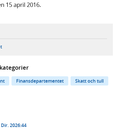
n 15 april 2016.
ebbplats,
ern webbplats,
 ny flik, extern webbplats,
- öppnar din e-postklient,
t
kategorier
nt
Finansdepartementet
Skatt och tull
Dir. 2026:44