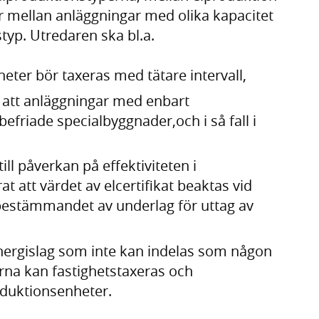
 mellan anläggningar med olika kapacitet
yp. Utredaren ska bl.a.
ter bör taxeras med tätare intervall,
 att anläggningar med enbart
friade specialbyggnader,och i så fall i
l påverkan på effektiviteten i
at att värdet av elcertifikat beaktas vid
d bestämmandet av underlag för uttag av
energislag som inte kan indelas som någon
erna kan fastighetstaxeras och
oduktionsenheter.