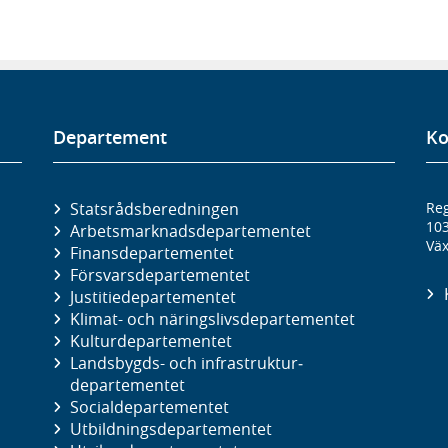
Departement
Ko
Statsrådsberedningen
Reg
10
Arbetsmarknads­departementet
Väx
Finans­departementet
Försvars­departementet
Justitie­departementet
Klimat- och näringslivs­departementet
Kultur­departementet
Landsbygds- och infrastruktur­
departementet
Social­departementet
Utbildnings­departementet