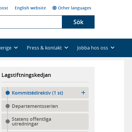
post
English website
Other languages
Sök
verige
Press & kontakt
Jobba hos oss
Lagstiftningskedjan
Kommittédirektiv (1 st)
Departementsserien
Statens offentliga
utredningar