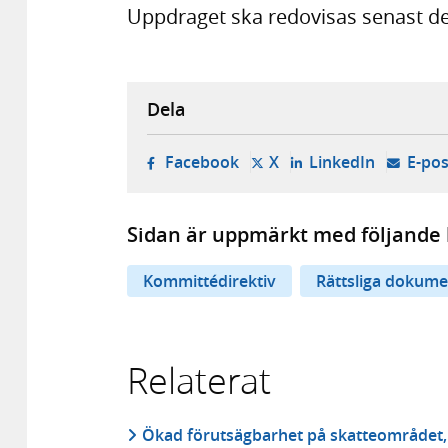
Uppdraget ska redovisas senast de
Dela
- öppnas i ny flik, extern w
- öppnas i ny flik, ext
- öppnas i
Facebook
X
LinkedIn
E-pos
Sidan är uppmärkt med följande 
Kommittédirektiv
Rättsliga dokume
Relaterat
Ökad förutsägbarhet på skatteområdet, 