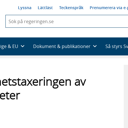
Lyssna
Lättläst
Teckenspråk
Prenumerera via e-
När
du
börjar
skriva
så
rige & EU
Dokument & publikationer
Så styrs S
framträder
en
lista
med
sökförslag
hetstaxeringen av
eter