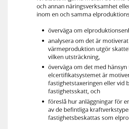
och annan näringsverksamhet eller
inom en och samma elproduktionst
överväga om elproduktionsenhe
analysera om det är motiverat
värmeproduktion utgör skattebe
vilken utsträckning,
överväga om det med hänsyn til
elcertifikatsystemet är motiver
fastighetstaxeringen eller vi
fastighetsskatt, och
föreslå hur anläggningar för 
av de befintliga kraftverkstyp
fastighetsbeskattas som elpr