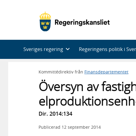
Huvudnavigering
Sveriges regering
Regeringens politik i Sve
Kommittédirektiv från
Finansdepartementet
Översyn av fastig
elproduktionsenh
Dir. 2014:134
Publicerad
12 september 2014