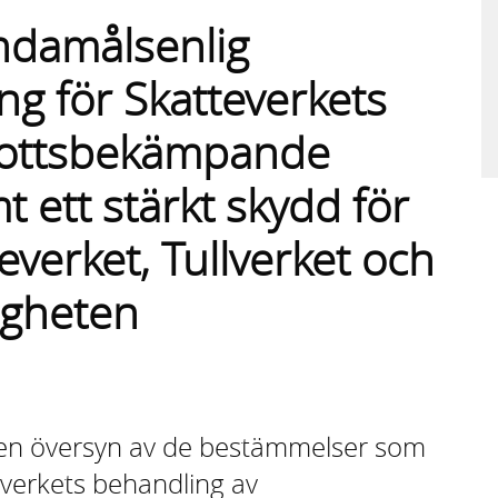
ndamålsenlig
ng för Skatteverkets
brottsbekämpande
 ett stärkt skydd för
everket, Tullverket och
gheten
a en översyn av de bestämmelser som
lverkets behandling av