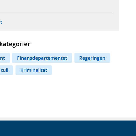
ebbplats,
ern webbplats,
 ny flik, extern webbplats,
- öppnar din e-postklient,
t
kategorier
nt
Finansdepartementet
Regeringen
tull
Kriminalitet