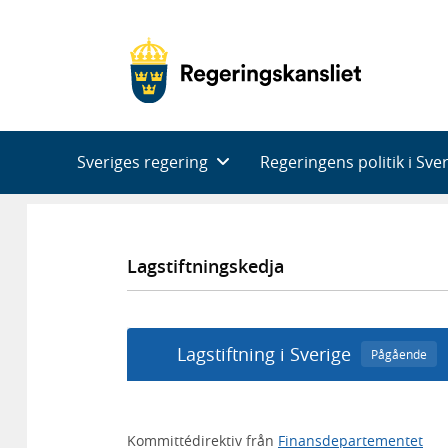
Huvudnavigering
Sveriges regering
Regeringens politik i Sve
Lagstiftningskedja
Lagstiftning i Sverige
Pågående
Kommittédirektiv från
Finansdepartementet