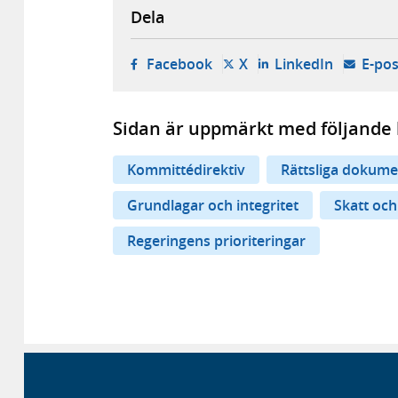
Dela
- öppnas i ny flik, extern w
- öppnas i ny flik, ext
- öppnas i
Facebook
X
LinkedIn
E-pos
Sidan är uppmärkt med följande 
Kommittédirektiv
Rättsliga dokume
Grundlagar och integritet
Skatt och 
Regeringens prioriteringar