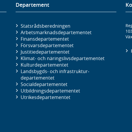
Departement
Ko
Statsrådsberedningen
Reg
10
Arbetsmarknads­departementet
Väx
Finans­departementet
Försvars­departementet
Justitie­departementet
Klimat- och näringslivs­departementet
Kultur­departementet
Landsbygds- och infrastruktur­
departementet
Social­departementet
Utbildnings­departementet
Utrikes­departementet