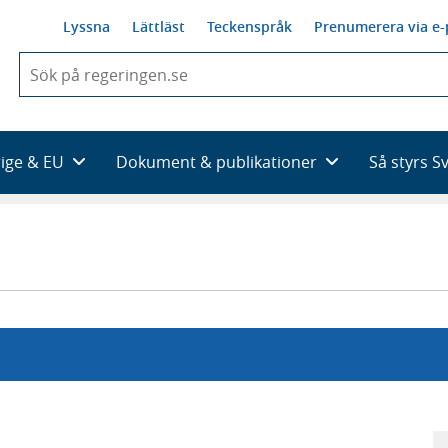
Lyssna
Lättläst
Teckenspråk
Prenumerera via e-
När
du
börjar
skriva
så
rige & EU
Dokument & publikationer
Så styrs S
framträder
en
lista
med
sökförslag