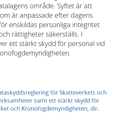
talagens område. Syftet är att
som är anpassade efter dagens
r enskildas personliga integritet
h rättigheter säkerställs. I
er ett stärkt skydd för personal vid
 Kronofogdemyndigheten.
taskyddsreglering för Skatteverkets och
rksamheter samt ett stärkt skydd för
erket och Kronofogdemyndigheten, dir.