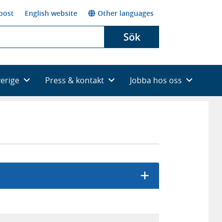
post
English website
Other languages
Sök
verige
Press & kontakt
Jobba hos oss