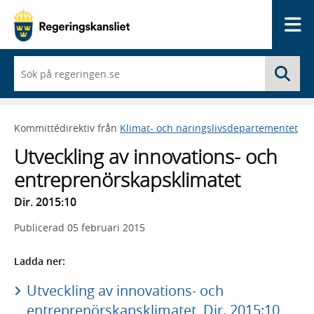
Me
När
Sö
du
börjar
skriva
så
Kommittédirektiv från
Klimat- och näringslivsdepartementet
framträder
en
Utveckling av innovations- och
lista
med
entreprenörskapsklimatet
sökförslag
Dir. 2015:10
Publicerad
05 februari 2015
Ladda ner:
Utveckling av innovations- och
entreprenörskapsklimatet, Dir. 2015:10