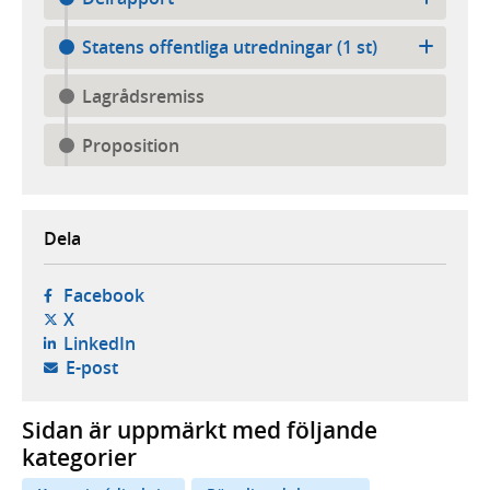
Statens offentliga utredningar (1 st)
Lagrådsremiss
Proposition
Dela
- öppnas i ny flik, extern webbplats,
Facebook
- öppnas i ny flik, extern webbplats,
X
- öppnas i ny flik, extern webbplats,
LinkedIn
- öppnar din e-postklient,
E-post
Sidan är uppmärkt med följande
kategorier