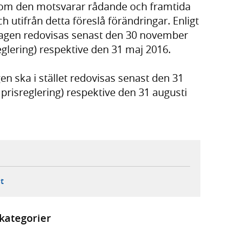
a om den motsvarar rådande och framtida
ch utifrån detta föreslå förändringar. Enligt
ragen redovisas senast den 30 november
glering) respektive den 31 maj 2016.
n ska i stället redovisas senast den 31
risreglering) respektive den 31 augusti
ebbplats,
ern webbplats,
 ny flik, extern webbplats,
- öppnar din e-postklient,
t
kategorier