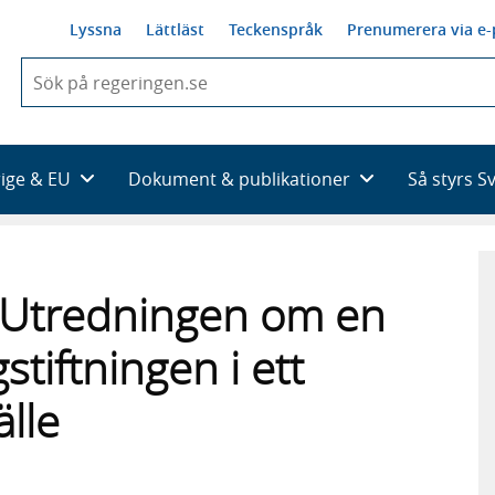
Lyssna
Lättläst
Teckenspråk
Prenumerera via e-
När
du
börjar
skriva
så
rige & EU
Dokument & publikationer
Så styrs S
framträder
en
lista
med
sökförslag
ill Utredningen om en
stiftningen i ett
älle