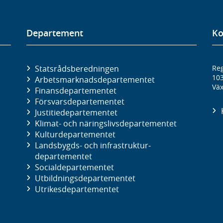
Departement
Ko
Statsrådsberedningen
Reg
10
Arbetsmarknads­departementet
Väx
Finans­departementet
Försvars­departementet
Justitie­departementet
Klimat- och näringslivs­departementet
Kultur­departementet
Landsbygds- och infrastruktur­
departementet
Social­departementet
Utbildnings­departementet
Utrikes­departementet