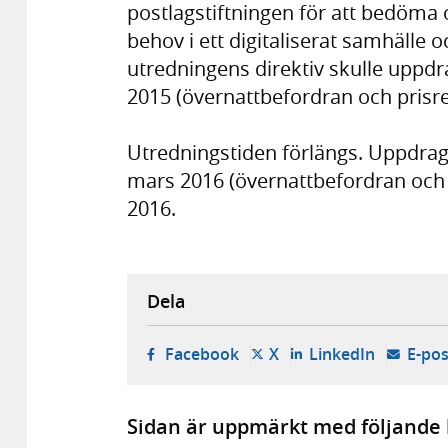
postlagstiftningen för att bedöm
behov i ett digitaliserat samhälle o
utredningens direktiv skulle uppd
2015 (övernattbefordran och prisre
Utredningstiden förlängs. Uppdrage
mars 2016 (övernattbefordran och p
2016.
Dela
- öppnas i ny flik, extern w
- öppnas i ny flik, ext
- öppnas i
Facebook
X
LinkedIn
E-pos
Sidan är uppmärkt med följande 