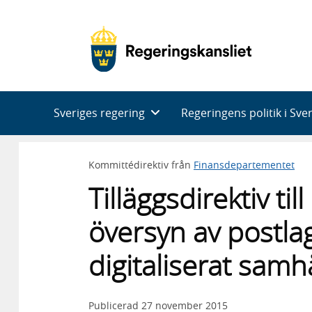
Huvudnavigering
Sveriges regering
Regeringens politik i Sve
Kommittédirektiv från
Finansdepartementet
Tilläggsdirektiv t
översyn av postlag
digitaliserat samh
Publicerad
27 november 2015