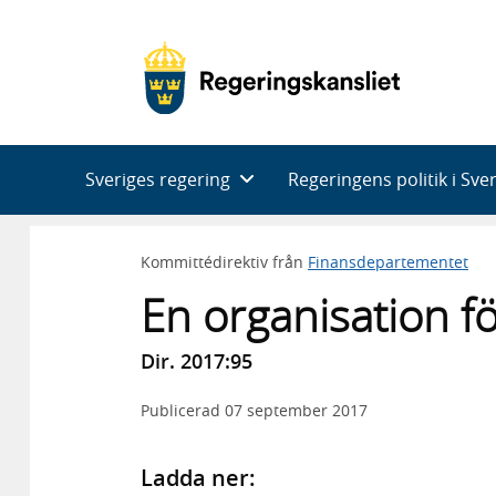
Huvudnavigering
Sveriges regering
Regeringens politik i Sve
Kommittédirektiv från
Finansdepartementet
En organisation för
Dir. 2017:95
Publicerad
07 september 2017
Ladda ner: