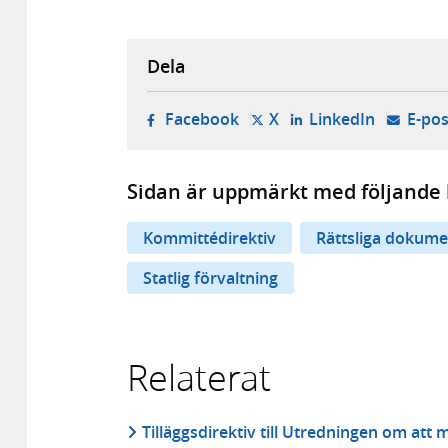
Dela
- öppnas i ny flik, extern w
- öppnas i ny flik, ext
- öppnas i
Facebook
X
LinkedIn
E-pos
Sidan är uppmärkt med följande 
Kommittédirektiv
Rättsliga dokume
Statlig förvaltning
Relaterat
Tilläggsdirektiv till Utredningen om att 