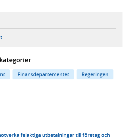
ebbplats,
ern webbplats,
 ny flik, extern webbplats,
- öppnar din e-postklient,
t
kategorier
nt
Finansdepartementet
Regeringen
motverka felaktiga utbetalningar till företag och