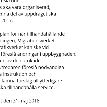
reslå hur
s ska vara organiserad,
enna del av uppdraget ska
 2017.
lan för när tillhandahållande
lingen, Migrationsverket
afikverket kan ske vid
 föreslå ändringar i uppbyggnaden,
gen av den utökade
 utredaren föreslå nödvändiga
s instruktion och
lämna förslag till ytterligare
ka tillhandahålla service.
t den 31 maj 2018.