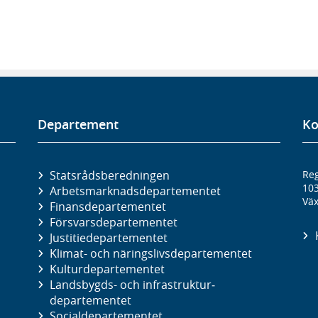
Departement
Ko
Statsrådsberedningen
Reg
10
Arbetsmarknads­departementet
Väx
Finans­departementet
Försvars­departementet
Justitie­departementet
Klimat- och näringslivs­departementet
Kultur­departementet
Landsbygds- och infrastruktur­
departementet
Social­departementet