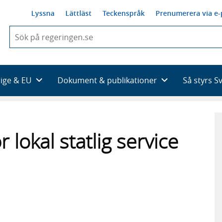
Lyssna
Lättläst
Teckenspråk
Prenumerera via e-
När
du
börjar
skriva
så
rige & EU
Dokument & publikationer
Så styrs S
framträder
en
lista
med
sökförslag
 lokal statlig service