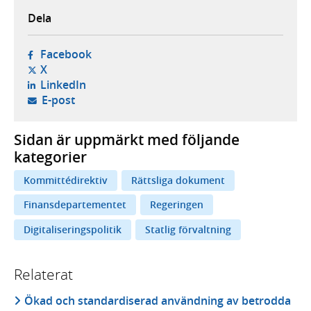
Dela
- öppnas i ny flik, extern webbplats,
Facebook
- öppnas i ny flik, extern webbplats,
X
- öppnas i ny flik, extern webbplats,
LinkedIn
- öppnar din e-postklient,
E-post
Sidan är uppmärkt med följande
kategorier
Kommittédirektiv
Rättsliga dokument
Finansdepartementet
Regeringen
Digitaliseringspolitik
Statlig förvaltning
Relaterat
Ökad och standardiserad användning av betrodda