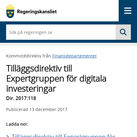
Me
När
Sö
du
börjar
skriva
så
Kommittédirektiv från
Finansdepartementet
framträder
en
Tilläggsdirektiv till
lista
med
Expertgruppen för digitala
sökförslag
investeringar
Dir. 2017:118
Publicerad
13 december 2017
Ladda ner:
Tilläggsdirektiv till Expertgruppen för