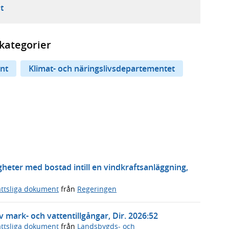
ebbplats,
ern webbplats,
 ny flik, extern webbplats,
- öppnar din e-postklient,
t
kategorier
nt
Klimat- och näringslivsdepartementet
tigheter med bostad intill en vindkraftsanläggning,
ttsliga dokument
från
Regeringen
v mark- och vattentillgångar, Dir. 2026:52
ttsliga dokument
från
Landsbygds- och