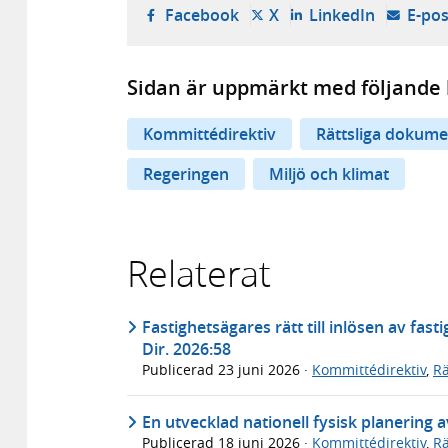
- öppnas i ny flik, extern w
- öppnas i ny flik, ext
- öppnas i
Facebook
X
LinkedIn
E-pos
Sidan är uppmärkt med följande 
Kommittédirektiv
Rättsliga dokume
Regeringen
Miljö och klimat
Relaterat
Fastighetsägares rätt till inlösen av fas
Dir. 2026:58
Publicerad
23 juni 2026
·
Kommittédirektiv
,
Rä
En utvecklad nationell fysisk planering a
Publicerad
18 juni 2026
·
Kommittédirektiv
,
Rä