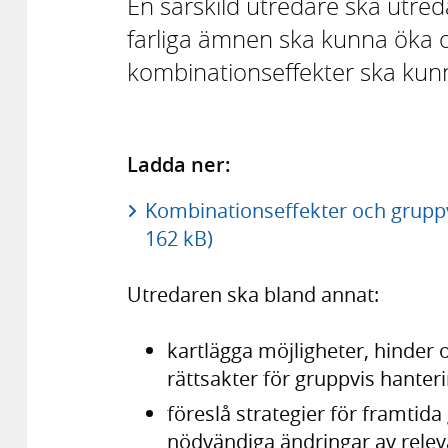
En särskild utredare ska utre
farliga ämnen ska kunna öka o
kombinationseffekter ska kun
Ladda ner:
Kombinationseffekter och gruppv
162 kB)
Utredaren ska bland annat:
kartlägga möjligheter, hinder 
rättsakter för gruppvis hante
föreslå strategier för framtida
nödvändiga ändringar av relev