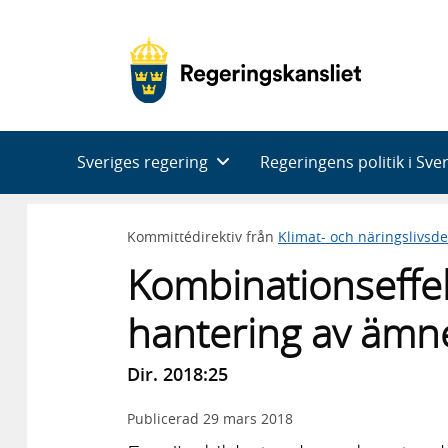
Huvudnavigering
Sveriges regering
Regeringens politik i Sve
Kommittédirektiv från
Klimat- och näringslivsd
Kombinationseffe
hantering av ämn
Dir. 2018:25
Publicerad
29 mars 2018