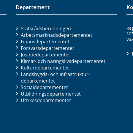
Departement
Ko
Statsrådsberedningen
Reg
10
Arbetsmarknads­departementet
Väx
Finans­departementet
Försvars­departementet
Justitie­departementet
Klimat- och näringslivs­departementet
Kultur­departementet
Landsbygds- och infrastruktur­
departementet
Social­departementet
Utbildnings­departementet
Utrikes­departementet