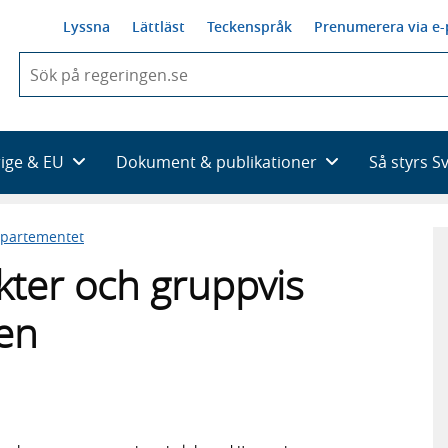
Lyssna
Lättläst
Teckenspråk
Prenumerera via e-
När
du
börjar
skriva
så
rige & EU
Dokument & publikationer
Så styrs S
framträder
en
lista
epartementet
med
sökförslag
kter och gruppvis
en