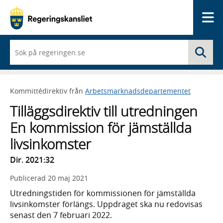
Me
När
Sö
du
börjar
skriva
så
Kommittédirektiv från
Arbetsmarknadsdepartementet
framträder
en
Tilläggsdirektiv till utredningen
lista
med
En kommission för jämställda
sökförslag
livsinkomster
Dir. 2021:32
Publicerad
20 maj 2021
Utredningstiden för kommissionen för jämställda
livsinkomster förlängs. Uppdraget ska nu redovisas
senast den 7 februari 2022.