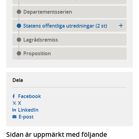
Departementsserien
Statens offentliga utredningar (2 st)
Lagrådsremiss
Proposition
Dela
- öppnas i ny flik, extern webbplats,
Facebook
- öppnas i ny flik, extern webbplats,
X
- öppnas i ny flik, extern webbplats,
LinkedIn
- öppnar din e-postklient,
E-post
Sidan är uppmärkt med följande