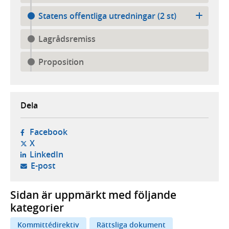
Statens offentliga utredningar (2 st)
Lagrådsremiss
Proposition
Dela
- öppnas i ny flik, extern webbplats,
Facebook
- öppnas i ny flik, extern webbplats,
X
- öppnas i ny flik, extern webbplats,
LinkedIn
- öppnar din e-postklient,
E-post
Sidan är uppmärkt med följande
kategorier
Kommittédirektiv
Rättsliga dokument