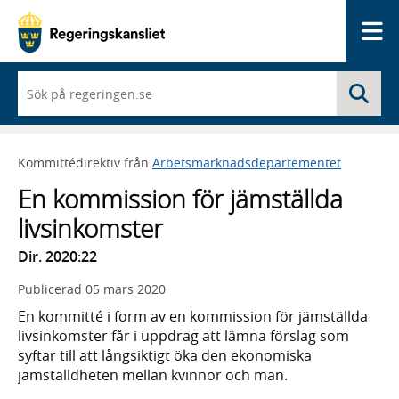
Me
När
Sö
du
börjar
skriva
så
Kommittédirektiv från
Arbetsmarknadsdepartementet
framträder
en
En kommission för jämställda
lista
med
livsinkomster
sökförslag
Dir. 2020:22
Publicerad
05 mars 2020
En kommitté i form av en kommission för jämställda
livsinkomster får i uppdrag att lämna förslag som
syftar till att långsiktigt öka den ekonomiska
jämställdheten mellan kvinnor och män.