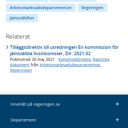
Arbetsmarknadsdepartementet
Regeringen
Jämställdhet
Relaterat
Tilläggsdirektiv till utredningen En kommission för
jämställda livsinkomster, Dir. 2021:32
Publicerad
20 maj 2021
·
Kommittédirektiv
,
Rättsliga
dokument
från
Arbetsmarknadsdepartementet
,
Regeringen
Innehåll på regeringen.se
Departement