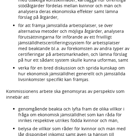
stödåtgärder fördelas mellan kvinnor och män och
analysera deras ekonomiska effekter samt lämna
förslag på åtgärder,
för att främja jämställda arbetsplatser, se över
alternativa metoder och möjliga åtgärder, analysera
förutsättningarna för införande av ett frivilligt
jämställdhetscertifieringssystem för arbetsplatser
med beaktande bl.a. av förekomsten av andra typer av
certifieringar på arbetsmarknaden, och lämna förslag
på hur ett sådant system skulle kunna utformas, samt
verka för en bred diskussion och sprida kunskap om
hur ekonomisk jämställdhet generellt och jämställda
livsinkomster specifikt kan främjas.
Kommissionens arbete ska genomsyras av perspektiv som
innebär att
genomgående beakta och lyfta fram de olika villkor i
fråga om ekonomisk jämställdhet som kan råda för
inrikes respektive utrikes födda kvinnor och män,
belysa de villkor som råder för kvinnor och män med
låg disponibel inkomst samt även ta hänsyn till