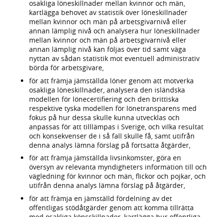
osakliga löneskillnader mellan kvinnor och män,
kartlägga behovet av statistik över löneskillnader
mellan kvinnor och män på arbetsgivarnivå eller
annan lämplig nivå och analysera hur löneskillnader
mellan kvinnor och män på arbetsgivarnivå eller
annan lämplig nivå kan följas över tid samt väga
nyttan av sådan statistik mot eventuell administrativ
börda för arbetsgivare,
för att främja jämställda löner genom att motverka
osakliga löneskillnader, analysera den isländska
modellen för lönecertifiering och den brittiska
respektive tyska modellen för lönetransparens med
fokus på hur dessa skulle kunna utvecklas och
anpassas för att tilllämpas i Sverige, och vilka resultat
och konsekvenser de i så fall skulle få, samt utifrån
denna analys lämna förslag på fortsatta åtgärder,
för att främja jämställda livsinkomster, göra en
översyn av relevanta myndigheters information till och
vägledning för kvinnor och män, flickor och pojkar, och
utifrån denna analys lämna förslag på åtgärder,
för att främja en jämställd fördelning av det
offentligas stödåtgärder genom att komma tillrätta
med osakliga könsskillnader, kartlägga hur offentliga