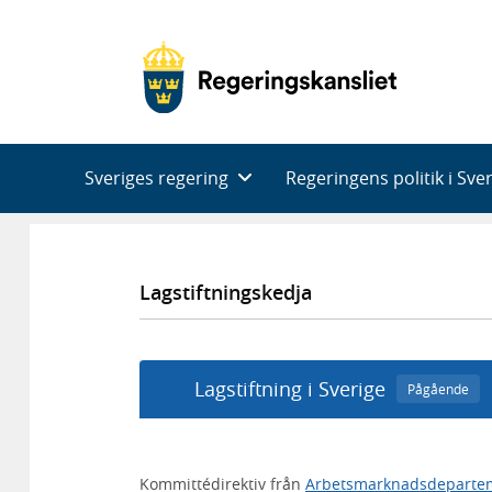
Huvudnavigering
Sveriges regering
Regeringens politik i Sve
Lagstiftningskedja
Lagstiftning i Sverige
Pågående
Kommittédirektiv från
Arbetsmarknadsdeparte