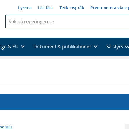
Lyssna
Lättläst
Teckenspråk
Prenumerera via e-
När
du
börjar
skriva
så
rige & EU
Dokument & publikationer
Så styrs S
framträder
en
lista
med
sökförslag
mentet