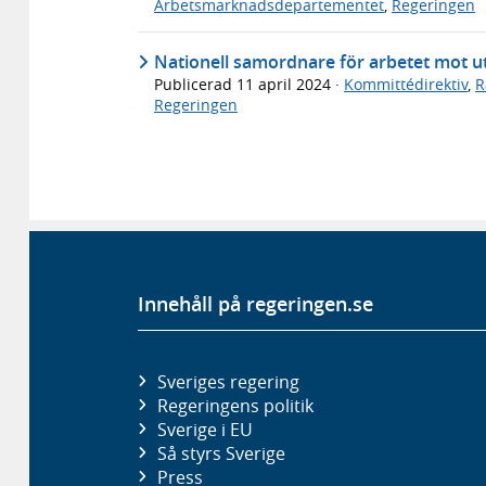
Arbetsmarknadsdepartementet
,
Regeringen
Nationell samordnare för arbetet mot ut
Publicerad
11 april 2024
·
Kommittédirektiv
,
R
Regeringen
Innehåll på regeringen.se
Sveriges regering
Regeringens politik
Sverige i EU
Så styrs Sverige
Press