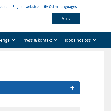
post
English website
Other languages
Sök
verige
Press & kontakt
Jobba hos oss