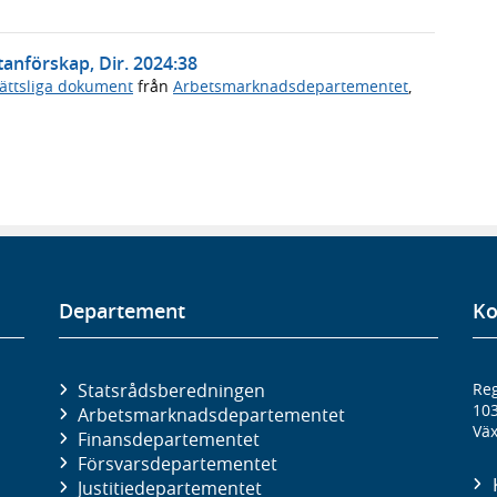
anförskap, Dir. 2024:38
ättsliga dokument
från
Arbetsmarknadsdepartementet
,
Departement
Ko
Statsrådsberedningen
Reg
10
Arbetsmarknads­departementet
Väx
Finans­departementet
Försvars­departementet
Justitie­departementet