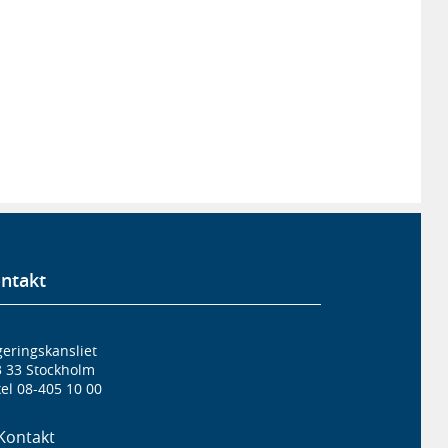
ntakt
eringskansliet
3 33 Stockholm
el 08-405 10 00
Kontakt