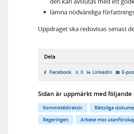
den kan avslutas med ett godkä
lämna nödvändiga författnings
Uppdraget ska redovisas senast de
Dela
- öppnas i ny flik, extern w
- öppnas i ny flik, ext
- öppnas i
Facebook
X
LinkedIn
E-pos
Sidan är uppmärkt med följande 
Kommittédirektiv
Rättsliga dokume
Regeringen
Arbete mot utanförska