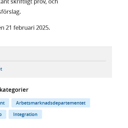
nt skriftligt prov, och
förslag.
n 21 februari 2025.
ebbplats,
ern webbplats,
 ny flik, extern webbplats,
- öppnar din e-postklient,
t
kategorier
nt
Arbetsmarknadsdepartementet
p
Integration