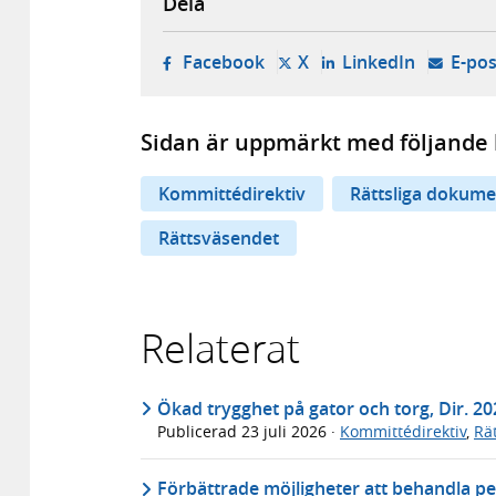
Dela
- öppnas i ny flik, extern w
- öppnas i ny flik, ext
- öppnas i
Facebook
X
LinkedIn
E-pos
Sidan är uppmärkt med följande 
Kommittédirektiv
Rättsliga dokume
Rättsväsendet
Relaterat
Ökad trygghet på gator och torg, Dir. 20
Publicerad
23 juli 2026
·
Kommittédirektiv
,
Rä
Förbättrade möjligheter att behandla pe