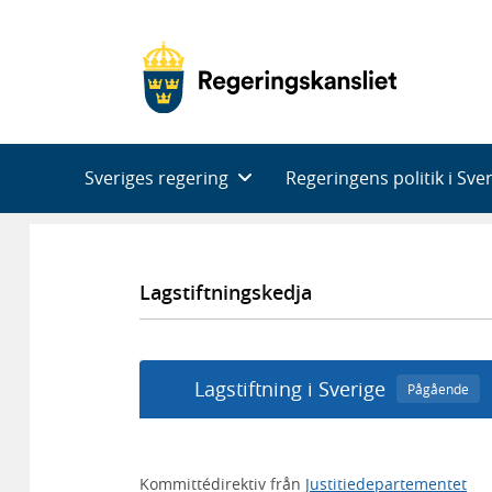
Huvudnavigering
Sveriges regering
Regeringens politik i Sve
Lagstiftningskedja
Lagstiftning i Sverige
Pågående
Kommittédirektiv från
Justitiedepartementet