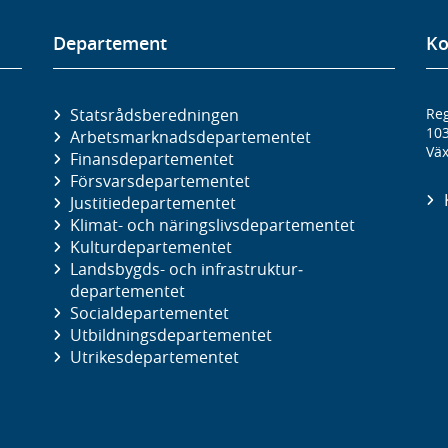
Departement
Ko
Statsrådsberedningen
Reg
10
Arbetsmarknads­departementet
Väx
Finans­departementet
Försvars­departementet
Justitie­departementet
Klimat- och näringslivs­departementet
Kultur­departementet
Landsbygds- och infrastruktur­
departementet
Social­departementet
Utbildnings­departementet
Utrikes­departementet