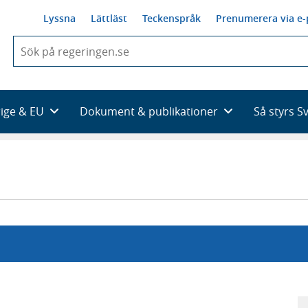
Lyssna
Lättläst
Teckenspråk
Prenumerera via e-
När
du
börjar
skriva
så
rige & EU
Dokument & publikationer
Så styrs S
framträder
en
lista
med
sökförslag