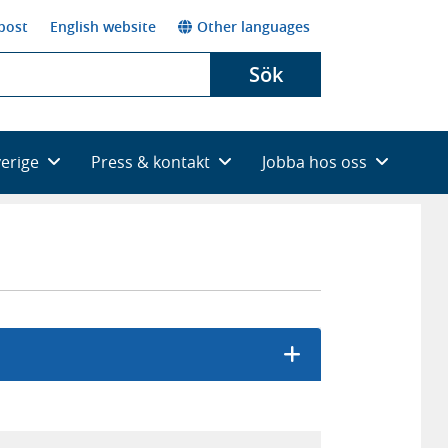
post
English website
Other languages
Sök
verige
Press & kontakt
Jobba hos oss