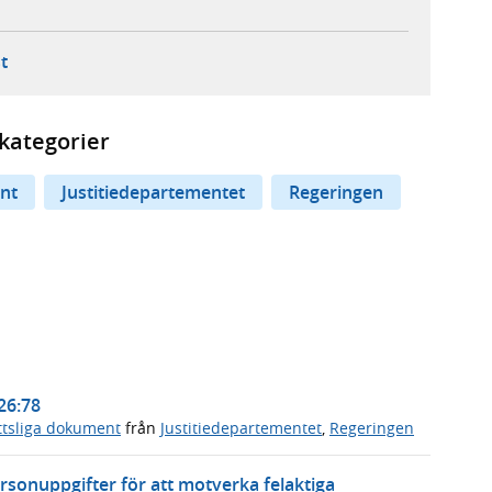
ebbplats,
ern webbplats,
 ny flik, extern webbplats,
- öppnar din e-postklient,
t
kategorier
nt
Justitiedepartementet
Regeringen
26:78
ttsliga dokument
från
Justitiedepartementet
,
Regeringen
rsonuppgifter för att motverka felaktiga