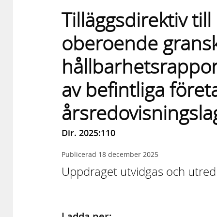
Tilläggsdirektiv t
oberoende gransk
hållbarhetsrappo
av befintliga föret
årsredovisningsla
Dir. 2025:110
Publicerad
18 december 2025
Uppdraget utvidgas och utredn
Ladda ner: