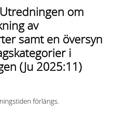
ill Utredningen om
ning av
rter samt en översyn
agskategorier i
gen (Ju 2025:11)
ingstiden förlängs.