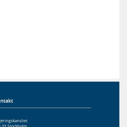
ntakt
eringskansliet
3 33 Stockholm