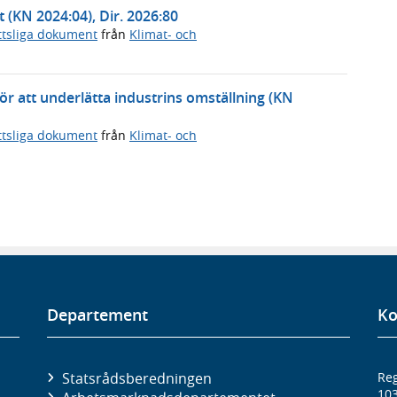
t (KN 2024:04), Dir. 2026:80
ttsliga dokument
från
Klimat- och
 för att underlätta industrins omställning (KN
ttsliga dokument
från
Klimat- och
Departement
Ko
Statsrådsberedningen
Reg
10