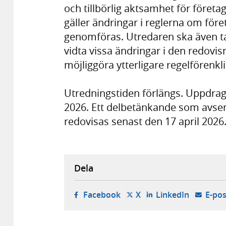
och tillbörlig aktsamhet för företag
gäller ändringar i reglerna om för
genomföras. Utredaren ska även ta s
vidta vissa ändringar i den redovisn
möjliggöra ytterligare regelförenkl
Utredningstiden förlängs. Uppdrag
2026. Ett delbetänkande som avser
redovisas senast den 17 april 2026
Dela
- öppnas i ny flik, extern w
- öppnas i ny flik, ext
- öppnas i
Facebook
X
LinkedIn
E-pos