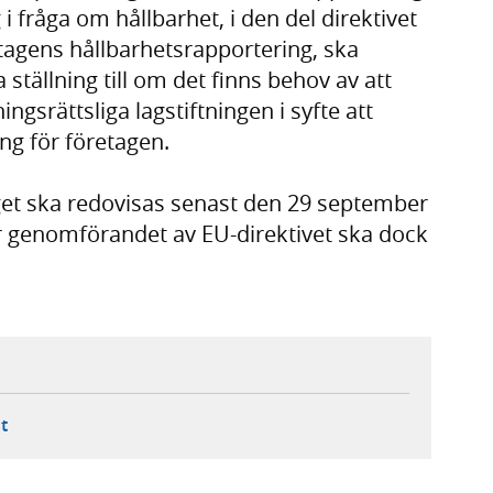
 i fråga om hållbarhet, i den del direktivet
etagens hållbarhetsrapportering, ska
tällning till om det finns behov av att
ingsrättsliga lagstiftningen i syfte att
ing för företagen.
et ska redovisas senast den 29 september
 genomförandet av EU-direktivet ska dock
.
ebbplats,
ern webbplats,
 ny flik, extern webbplats,
- öppnar din e-postklient,
t