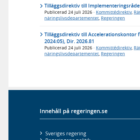
Tilläggsdirektiv till Implementeringsråde
Publicerad
24 juli 2026
·
Kommittédirektiv
,
Rä
näringslivsdepartementet
,
Regeringen
Tilläggsdirektiv till Accelerationskontor
2024:05), Dir. 2026.81
Publicerad
24 juli 2026
·
Kommittédirektiv
,
Rä
näringslivsdepartementet
,
Regeringen
Innehåll på regeringen.se
Sveriges regering