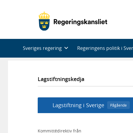
Huvudnavigering
Sveriges regering
Regeringens politik i Sve
Lagstiftningskedja
Lagstiftning i Sverige
Pågående
Kommittédirektiv från