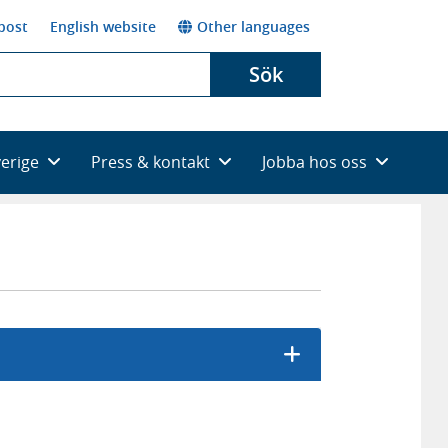
post
English website
Other languages
Sök
verige
Press & kontakt
Jobba hos oss