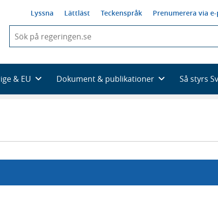
Lyssna
Lättläst
Teckenspråk
Prenumerera via e-
När
du
börjar
skriva
så
rige & EU
Dokument & publikationer
Så styrs S
framträder
en
lista
med
sökförslag