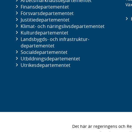
Arbetsmarknads­departementet
Väx
Finans­departementet
Försvars­departementet
Justitie­departementet
Klimat- och näringslivs­departementet
Kultur­departementet
Landsbygds- och infrastruktur­
departementet
Social­departementet
Utbildnings­departementet
Utrikes­departementet
Det här är regeringens och 