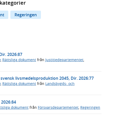
kategorier
nt
Regeringen
Dir. 2026:87
v
,
Rättsliga dokument
från
Justitiedepartementet
,
t svensk livsmedelsproduktion 2045, Dir. 2026:77
v
,
Rättsliga dokument
från
Landsbygds- och
. 2026:84
ttsliga dokument
från
Försvarsdepartementet
,
Regeringen