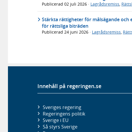
Publicerad
02 juli 2026
·
Lagrådsremiss
,
Rätt
Stärkta rättigheter för målsägande och 
för rättsliga biträden
Publicerad
24 juni 2026
·
Lagrådsremiss
,
Rätt
Innehåll på regeringen.se
Sveriges regering
Regeringens politik
Sverige i EU
Så styrs Sverige