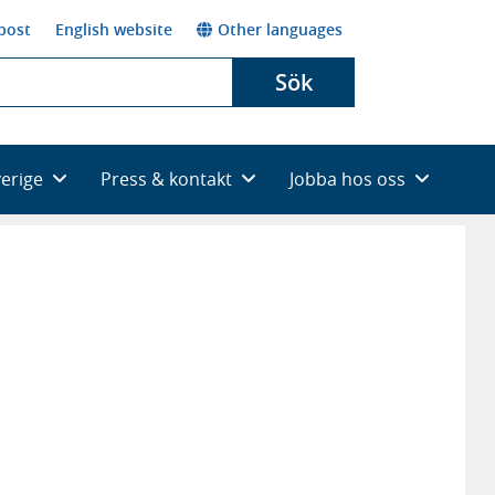
post
English website
Other languages
Sök
verige
Press & kontakt
Jobba hos oss