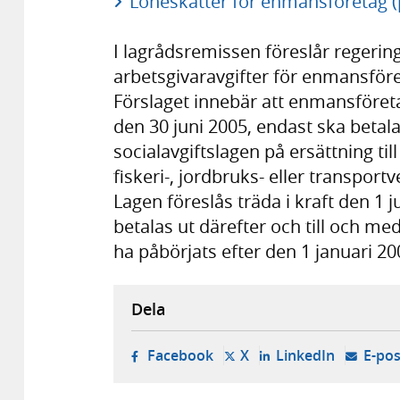
Löneskatter för enmansföretag (
I lagrådsremissen föreslår regeri
arbetsgivaravgifter för enmansför
Förslaget innebär att enmansföret
den 30 juni 2005, endast ska betala
socialavgiftslagen på ersättning ti
fiskeri-, jordbruks- eller transpor
Lagen föreslås träda i kraft den 1 
betalas ut därefter och till och m
ha påbörjats efter den 1 januari 20
Dela
- öppnas i ny flik, extern w
- öppnas i ny flik, ext
- öppnas i
Facebook
X
LinkedIn
E-pos