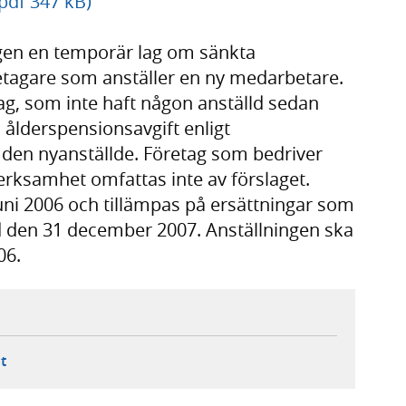
pdf 347 kB)
ngen en temporär lag om sänkta
etagare som anställer en ny medarbetare.
ag, som inte haft någon anställd sedan
 ålderspensionsavgift enligt
ll den nyanställde. Företag som bedriver
tverksamhet omfattas inte av förslaget.
juni 2006 och tillämpas på ersättningar som
ed den 31 december 2007. Anställningen ska
06.
ebbplats,
ern webbplats,
 ny flik, extern webbplats,
- öppnar din e-postklient,
t