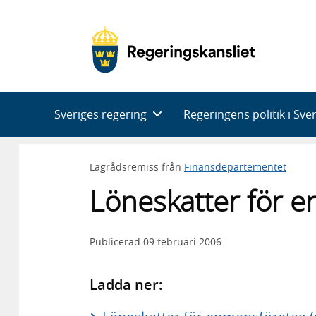
Huvudnavigering
Sveriges regering
Regeringens politik i Sve
Lagrådsremiss från
Finansdepartementet
Löneskatter för 
Publicerad
09 februari 2006
Ladda ner: