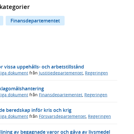
kategorier
Finansdepartementet
 vissa uppehålls- och arbetstillstånd
sliga dokument
från
Justitiedepartementet
,
Regeringen
s klagomålshantering
sliga dokument
från
Finansdepartementet
,
Regeringen
 beredskap inför kris och krig
sliga dokument
från
Försvarsdepartementet
,
Regeringen
ljning av begagnade varor och gåva av livsmedel