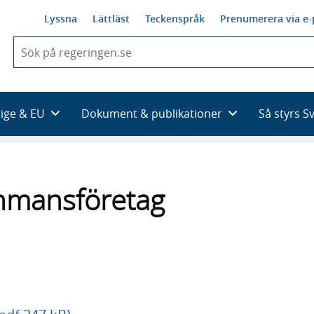
Lyssna
Lättläst
Teckenspråk
Prenumerera via e-
När
du
börjar
skriva
så
rige & EU
Dokument & publikationer
Så styrs S
framträder
en
lista
med
sökförslag
enmansföretag