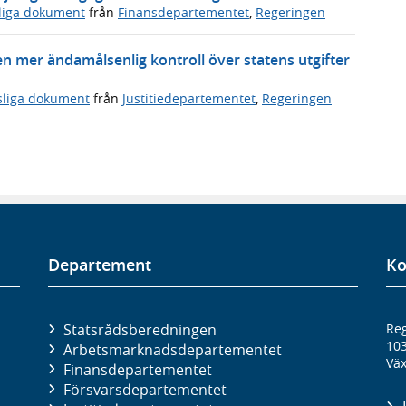
sliga dokument
från
Finansdepartementet
,
Regeringen
en mer ändamålsenlig kontroll över statens utgifter
sliga dokument
från
Justitiedepartementet
,
Regeringen
Departement
Ko
Statsrådsberedningen
Reg
10
Arbetsmarknads­departementet
Väx
Finans­departementet
Försvars­departementet