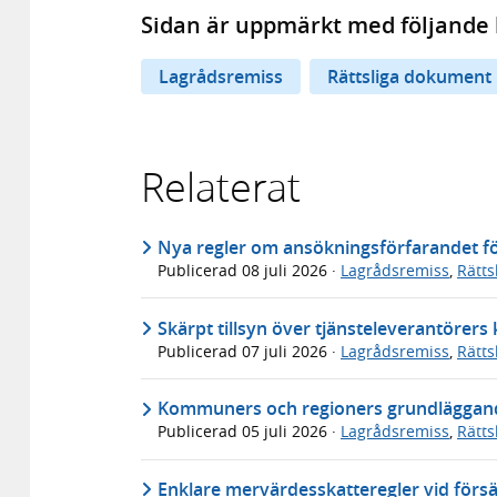
Sidan är uppmärkt med följande 
Lagrådsremiss
Rättsliga dokument
Relaterat
Nya regler om ansökningsförfarandet för
Publicerad
08 juli 2026
·
Lagrådsremiss
,
Rätt
Skärpt tillsyn över tjänsteleverantörer
Publicerad
07 juli 2026
·
Lagrådsremiss
,
Rätt
Kommuners och regioners grundläggande
Publicerad
05 juli 2026
·
Lagrådsremiss
,
Rätt
Enklare mervärdesskatteregler vid försä