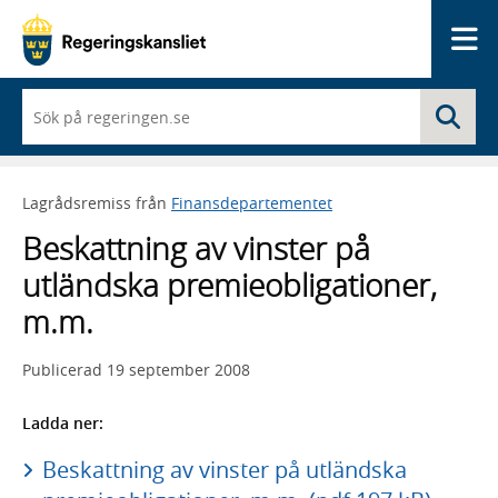
Me
När
Sö
du
börjar
skriva
så
Lagrådsremiss från
Finansdepartementet
framträder
en
Beskattning av vinster på
lista
med
utländska premieobligationer,
sökförslag
m.m.
Publicerad
19 september 2008
Ladda ner:
Beskattning av vinster på utländska