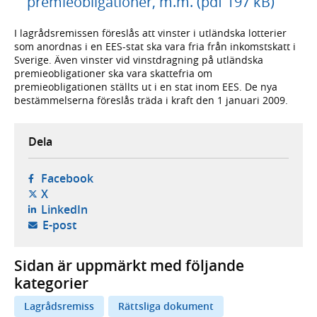
premieobligationer, m.m. (pdf 197 kB)
I lagrådsremissen föreslås att vinster i utländska lotterier
som anordnas i en EES-stat ska vara fria från inkomstskatt i
Sverige. Även vinster vid vinstdragning på utländska
premieobligationer ska vara skattefria om
premieobligationen ställts ut i en stat inom EES. De nya
bestämmelserna föreslås träda i kraft den 1 januari 2009.
Dela
- öppnas i ny flik, extern webbplats,
Facebook
- öppnas i ny flik, extern webbplats,
X
- öppnas i ny flik, extern webbplats,
LinkedIn
- öppnar din e-postklient,
E-post
Sidan är uppmärkt med följande
kategorier
Lagrådsremiss
Rättsliga dokument