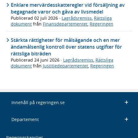
Enklare mervärdesskatteregler vid försäljning av
begagnade varor och gåva av livsmedel
Publicerad
02 juli 2026
·
Lagrådsremiss
,
Rättsliga
dokument
från
Finansdepartementet
,
Regeringen
Stärkta rättigheter för målsägande och en mer
ändamålsenlig kontroll över statens utgifter för
rättsliga biträden
Publicerad
24 juni 2026
·
Lagrådsremiss
,
Rättsliga
dokument
från
Justitiedepartementet
,
Regeringen
Innehåll på regeringen.se
Departement
Regeringskansliet