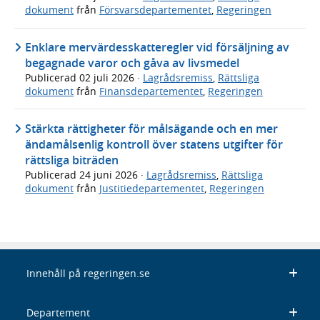
dokument
från
Försvarsdepartementet
,
Regeringen
Enklare mervärdesskatteregler vid försäljning av
begagnade varor och gåva av livsmedel
Publicerad
02 juli 2026
·
Lagrådsremiss
,
Rättsliga
dokument
från
Finansdepartementet
,
Regeringen
Stärkta rättigheter för målsägande och en mer
ändamålsenlig kontroll över statens utgifter för
rättsliga biträden
Publicerad
24 juni 2026
·
Lagrådsremiss
,
Rättsliga
dokument
från
Justitiedepartementet
,
Regeringen
Innehåll på regeringen.se
Departement