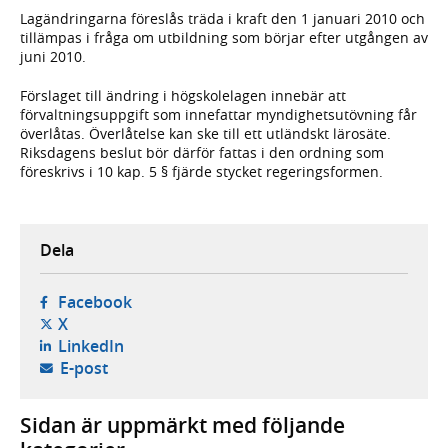
Lagändringarna föreslås träda i kraft den 1 januari 2010 och
tillämpas i fråga om utbildning som börjar efter utgången av
juni 2010.
Förslaget till ändring i högskolelagen innebär att
förvaltningsuppgift som innefattar myndighetsutövning får
överlåtas. Överlåtelse kan ske till ett utländskt lärosäte.
Riksdagens beslut bör därför fattas i den ordning som
föreskrivs i 10 kap. 5 § fjärde stycket regeringsformen.
Dela
- öppnas i ny flik, extern webbplats,
Facebook
- öppnas i ny flik, extern webbplats,
X
- öppnas i ny flik, extern webbplats,
LinkedIn
- öppnar din e-postklient,
E-post
Sidan är uppmärkt med följande