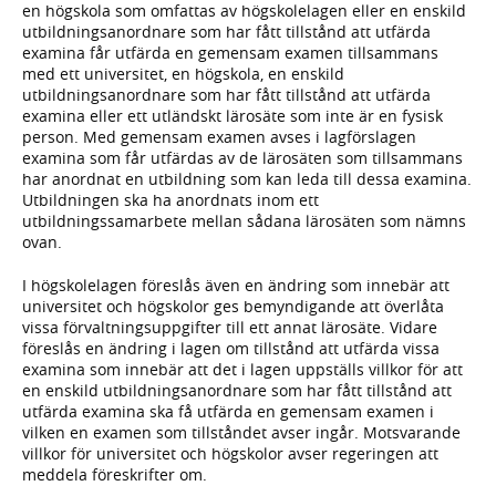
en högskola som omfattas av högskolelagen eller en enskild
utbildningsanordnare som har fått tillstånd att utfärda
examina får utfärda en gemensam examen tillsammans
med ett universitet, en högskola, en enskild
utbildningsanordnare som har fått tillstånd att utfärda
examina eller ett utländskt lärosäte som inte är en fysisk
person. Med gemensam examen avses i lagförslagen
examina som får utfärdas av de lärosäten som tillsammans
har anordnat en utbildning som kan leda till dessa examina.
Utbildningen ska ha anordnats inom ett
utbildningssamarbete mellan sådana lärosäten som nämns
ovan.
I högskolelagen föreslås även en ändring som innebär att
universitet och högskolor ges bemyndigande att överlåta
vissa förvaltningsuppgifter till ett annat lärosäte. Vidare
föreslås en ändring i lagen om tillstånd att utfärda vissa
examina som innebär att det i lagen uppställs villkor för att
en enskild utbildningsanordnare som har fått tillstånd att
utfärda examina ska få utfärda en gemensam examen i
vilken en examen som tillståndet avser ingår. Motsvarande
villkor för universitet och högskolor avser regeringen att
meddela föreskrifter om.