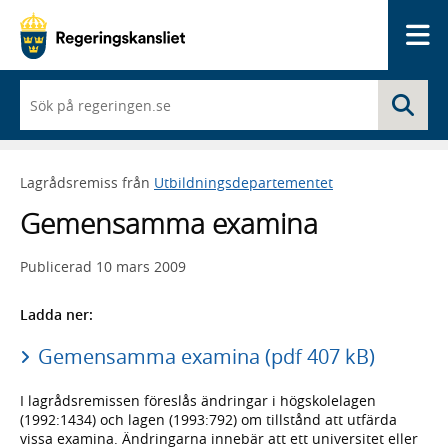
Me
När
Sö
du
börjar
skriva
så
Lagrådsremiss från
Utbildningsdepartementet
framträder
en
Gemensamma examina
lista
med
sökförslag
Publicerad
10 mars 2009
Ladda ner:
Gemensamma examina (pdf 407 kB)
I lagrådsremissen föreslås ändringar i högskolelagen
(1992:1434) och lagen (1993:792) om tillstånd att utfärda
vissa examina. Ändringarna innebär att ett universitet eller