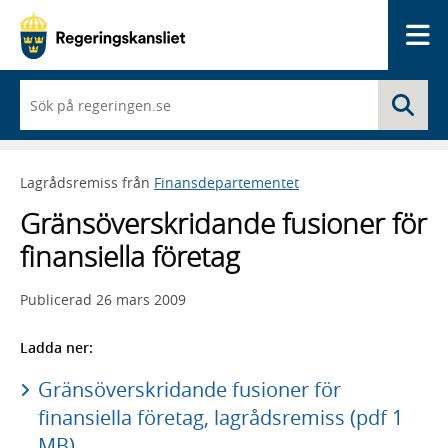
Me
När
Sö
du
börjar
skriva
så
Lagrådsremiss från
Finansdepartementet
framträder
en
Gränsöverskridande fusioner för
lista
med
finansiella företag
sökförslag
Publicerad
26 mars 2009
Ladda ner:
Gränsöverskridande fusioner för
finansiella företag, lagrådsremiss (pdf 1
MB)