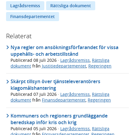
Lagrådsremiss
Rättsliga dokument
Finansdepartementet
Relaterat
Nya regler om ansökningsförfarandet för vissa
uppehålls- och arbetstillstånd
Publicerad
08 juli 2026
·
Lagrådsremiss
,
Rättsliga
dokument
från
Justitiedepartementet
,
Regeringen
Skärpt tillsyn över tjänsteleverantörers
klagomålshantering
Publicerad
07 juli 2026
·
Lagrådsremiss
,
Rättsliga
dokument
från
Finansdepartementet
,
Regeringen
Kommuners och regioners grundläggande
beredskap inför kris och krig
Publicerad
05 juli 2026
·
Lagrådsremiss
,
Rättsliga
dokument
från
Försvarsdepartementet
,
Regeringen