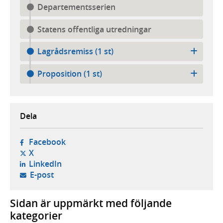
Departementsserien
Statens offentliga utredningar
Lagrådsremiss (1 st)
Proposition (1 st)
Dela
- öppnas i ny flik, extern webbplats,
Facebook
- öppnas i ny flik, extern webbplats,
X
- öppnas i ny flik, extern webbplats,
LinkedIn
- öppnar din e-postklient,
E-post
Sidan är uppmärkt med följande
kategorier