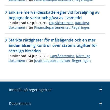
Enklare mervärdesskatteregler vid försäljning av
begagnade varor och gåva av livsmedel
Publicerad
02 juli 2026
·
Lagrådsremiss
,
Rättsliga
dokument
från
Finansdepartementet
,
Regeringen
Stärkta rättigheter för målsägande och en mer
ändamålsenlig kontroll över statens utgifter för
rättsliga biträden
Publicerad
24 juni 2026
·
Lagrådsremiss
,
Rättsliga
dokument
från
Justitiedepartementet
,
Regeringen
Innehåll på regeringen.se
Departement