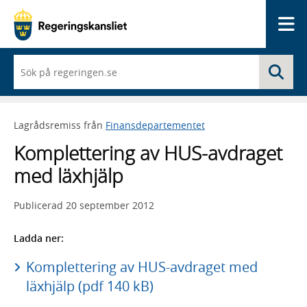
Me
När
Sö
du
börjar
skriva
så
Lagrådsremiss från
Finansdepartementet
framträder
en
Komplettering av HUS-avdraget
lista
med
med läxhjälp
sökförslag
Publicerad
20 september 2012
Ladda ner:
Komplettering av HUS-avdraget med
läxhjälp (pdf 140 kB)