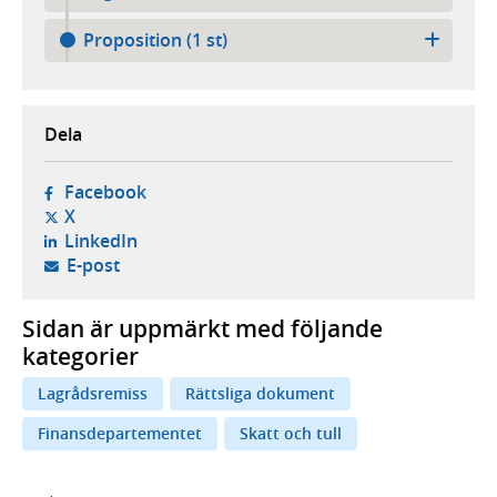
Proposition (1 st)
Dela
- öppnas i ny flik, extern webbplats,
Facebook
- öppnas i ny flik, extern webbplats,
X
- öppnas i ny flik, extern webbplats,
LinkedIn
- öppnar din e-postklient,
E-post
Sidan är uppmärkt med följande
kategorier
Lagrådsremiss
Rättsliga dokument
Finansdepartementet
Skatt och tull