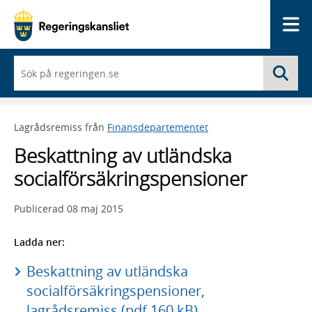
Me
När
Sö
du
börjar
skriva
så
Lagrådsremiss från
Finansdepartementet
framträder
en
Beskattning av utländska
lista
med
socialförsäkringspensioner
sökförslag
Publicerad
08 maj 2015
Ladda ner:
Beskattning av utländska
socialförsäkringspensioner,
lagrådsremiss (pdf 160 kB)