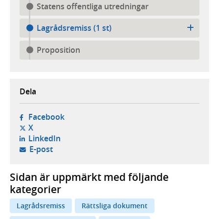
Statens offentliga utredningar
Lagrådsremiss (1 st)
Proposition
Dela
- öppnas i ny flik, extern webbplats,
Facebook
- öppnas i ny flik, extern webbplats,
X
- öppnas i ny flik, extern webbplats,
LinkedIn
- öppnar din e-postklient,
E-post
Sidan är uppmärkt med följande
kategorier
Lagrådsremiss
Rättsliga dokument