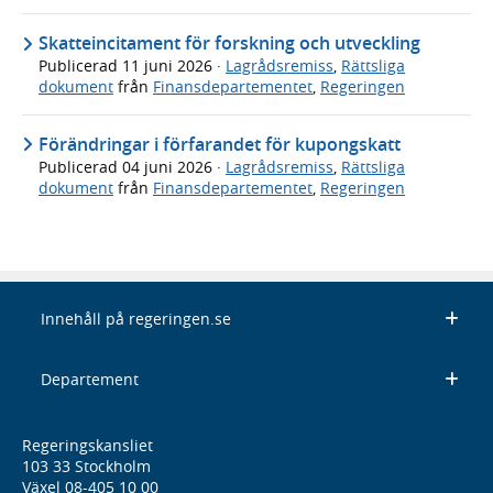
Skatteincitament för forskning och utveckling
Publicerad
11 juni 2026
·
Lagrådsremiss
,
Rättsliga
dokument
från
Finansdepartementet
,
Regeringen
Förändringar i förfarandet för kupongskatt
Publicerad
04 juni 2026
·
Lagrådsremiss
,
Rättsliga
dokument
från
Finansdepartementet
,
Regeringen
Innehåll på regeringen.se
Departement
Regeringskansliet
103 33 Stockholm
Växel 08-405 10 00