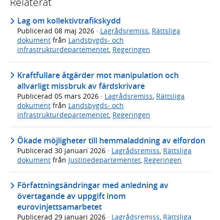
Relaterat
Lag om kollektivtrafikskydd
Publicerad
08 maj 2026
·
Lagrådsremiss
,
Rättsliga
dokument
från
Landsbygds- och
infrastrukturdepartementet
,
Regeringen
Kraftfullare åtgärder mot manipulation och
allvarligt missbruk av färdskrivare
Publicerad
05 mars 2026
·
Lagrådsremiss
,
Rättsliga
dokument
från
Landsbygds- och
infrastrukturdepartementet
,
Regeringen
Ökade möjligheter till hemmaladdning av elfordon
Publicerad
30 januari 2026
·
Lagrådsremiss
,
Rättsliga
dokument
från
Justitiedepartementet
,
Regeringen
Författningsändringar med anledning av
övertagande av uppgift inom
eurovinjettsamarbetet
Publicerad
29 januari 2026
·
Lagrådsremiss
,
Rättsliga