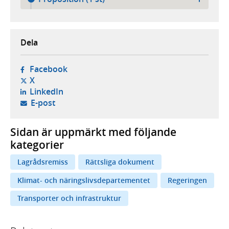
Dela
- öppnas i ny flik, extern webbplats,
Facebook
- öppnas i ny flik, extern webbplats,
X
- öppnas i ny flik, extern webbplats,
LinkedIn
- öppnar din e-postklient,
E-post
Sidan är uppmärkt med följande
kategorier
Lagrådsremiss
Rättsliga dokument
Klimat- och näringslivsdepartementet
Regeringen
Transporter och infrastruktur