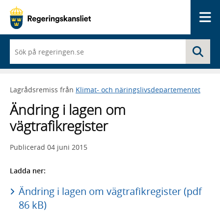
Me
När
Sö
du
börjar
skriva
så
Lagrådsremiss från
Klimat- och näringslivsdepartementet
framträder
en
Ändring i lagen om
lista
med
vägtrafikregister
sökförslag
Publicerad
04 juni 2015
Ladda ner:
Ändring i lagen om vägtrafikregister (pdf
86 kB)