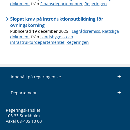
dokument
från
Finansdepartementet
,
Regeringen
Slopat krav på introduktionsutbildning för
övningskörning
Publicerad
19 december 2025
·
Lagrådsremiss
,
Rättsliga
dokument
från
Landsbygds- och
infrastrukturdepartementet
,
Regeringen
Innehåll på regeringen.se
Departement
Regeringskansliet
103 33 Stockholm
Växel 08-405 10 00