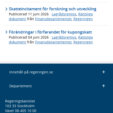
Skatteincitament för forskning och utveckling
Publicerad
11 juni 2026
·
Lagrådsremiss
,
Rättsliga
dokument
från
Finansdepartementet
,
Regeringen
Förändringar i förfarandet för kupongskatt
Publicerad
04 juni 2026
·
Lagrådsremiss
,
Rättsliga
dokument
från
Finansdepartementet
,
Regeringen
Innehåll på regeringen.se
Departement
Regeringskansliet
103 33 Stockholm
Växel 08-405 10 00