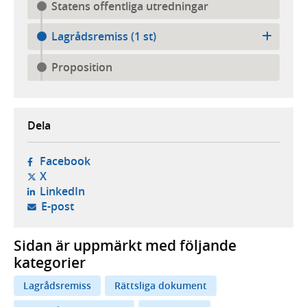
Statens offentliga utredningar
Lagrådsremiss (1 st)
Proposition
Dela
- öppnas i ny flik, extern webbplats,
Facebook
- öppnas i ny flik, extern webbplats,
X
- öppnas i ny flik, extern webbplats,
LinkedIn
- öppnar din e-postklient,
E-post
Sidan är uppmärkt med följande
kategorier
Lagrådsremiss
Rättsliga dokument