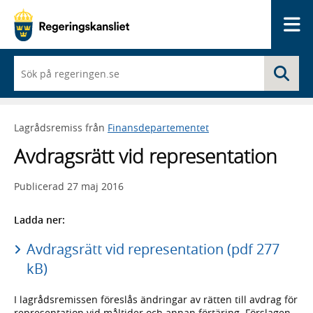
Me
När
Sö
du
börjar
skriva
så
Lagrådsremiss från
Finansdepartementet
framträder
en
Avdragsrätt vid representation
lista
med
sökförslag
Publicerad
27 maj 2016
Ladda ner:
Avdragsrätt vid representation (pdf 277
kB)
I lagrådsremissen föreslås ändringar av rätten till avdrag för
representation vid måltider och annan förtäring. Förslagen