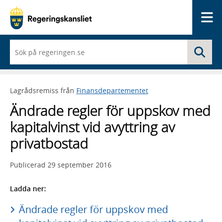
Me
När
Sö
du
börjar
skriva
så
Lagrådsremiss från
Finansdepartementet
framträder
en
Ändrade regler för uppskov med
lista
med
kapitalvinst vid avyttring av
sökförslag
privatbostad
Publicerad
29 september 2016
Ladda ner:
Ändrade regler för uppskov med