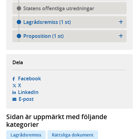
Statens offentliga utredningar
Lagrådsremiss (1 st)
Proposition (1 st)
Dela
- öppnas i ny flik, extern webbplats,
Facebook
- öppnas i ny flik, extern webbplats,
X
- öppnas i ny flik, extern webbplats,
LinkedIn
- öppnar din e-postklient,
E-post
Sidan är uppmärkt med följande
kategorier
Lagrådsremiss
Rättsliga dokument