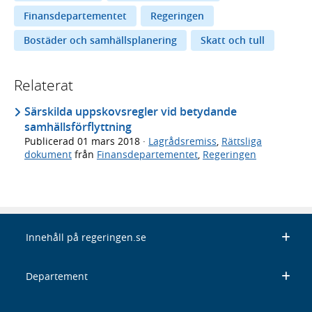
Finansdepartementet
Regeringen
Bostäder och samhällsplanering
Skatt och tull
Relaterat
Särskilda uppskovsregler vid betydande
samhällsförflyttning
Publicerad
01 mars 2018
·
Lagrådsremiss
,
Rättsliga
dokument
från
Finansdepartementet
,
Regeringen
Innehåll på regeringen.se
Departement