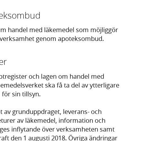
poteksombud
n om handel med läkemedel som möjliggör
iva verksamhet genom apoteksombud.
er
eptregister och lagen om handel med
medelsverket ska få ta del av ytterligare
ör sin tillsyn.
t av grunduppdraget, leverans- och
eturer av läkemedel, information och
iges inflytande över verksamheten samt
kraft den 1 augusti 2018. Övriga ändringar