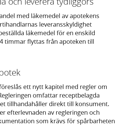
la och leverera tydliggörs
 handel med läkemedel av apotekens
rtihandlarnas leveransskyldighet
beställda läkemedel för en enskild
timmar flyttas från apoteken till
apotek
öreslås ett nytt kapitel med regler om
 Regleringen omfattar receptbelagda
tillhandahåller direkt till konsument.
er efterlevnaden av regleringen och
okumentation som krävs för spårbarheten