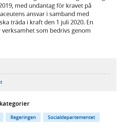
i 2019, med undantag för kravet på
aceutens ansvar i samband med
ka träda i kraft den 1 juli 2020. En
 verksamhet som bedrivs genom
ebbplats,
ern webbplats,
 ny flik, extern webbplats,
- öppnar din e-postklient,
t
kategorier
Regeringen
Socialdepartementet