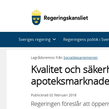
Huvudnavigering
Sveriges regering
Regeringens politik i Sve
Lagrådsremiss från
Socialdepartementet
Kvalitet och säker
apoteksmarknad
Publicerad
02 februari 2018
Regeringen föreslår att öpp