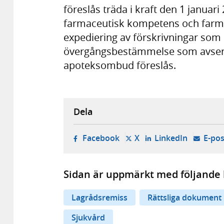
föreslås träda i kraft den 1 januar
farmaceutisk kompetens och farm
expediering av förskrivningar som s
övergångsbestämmelse som avser
apoteksombud föreslås.
Dela
- öppnas i ny flik, extern w
- öppnas i ny flik, ext
- öppnas i
Facebook
X
LinkedIn
E-pos
Sidan är uppmärkt med följande 
Lagrådsremiss
Rättsliga dokument
Sjukvård