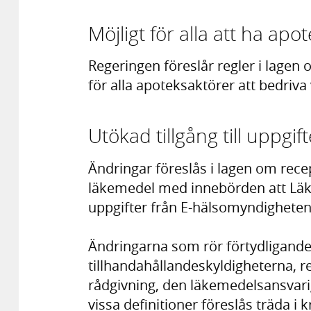
Möjligt för alla att ha a
Regeringen föreslår regler i lage
för alla apoteksaktörer att bedr
Utökad tillgång till uppgift
Ändringar föreslås i lagen om rec
läkemedel med innebörden att Läke
uppgifter från E-hälsomyndigheten f
Ändringarna som rör förtydligande
tillhandahållandeskyldigheterna, r
rådgivning, den läkemedelsansvar
vissa definitioner föreslås träda i 