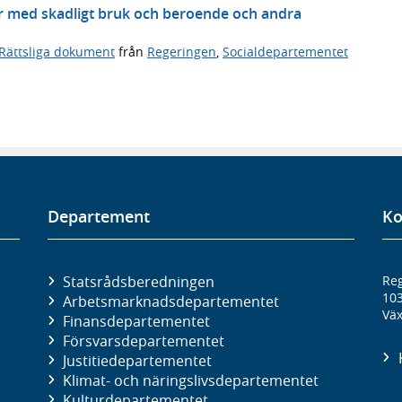
 med skadligt bruk och beroende och andra
Rättsliga dokument
från
Regeringen
,
Socialdepartementet
Departement
Ko
Statsrådsberedningen
Reg
10
Arbetsmarknads­departementet
Väx
Finans­departementet
Försvars­departementet
Justitie­departementet
Klimat- och näringslivs­departementet
Kultur­departementet