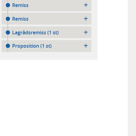
Remiss
Remiss
Lagrådsremiss (1 st)
Proposition (1 st)