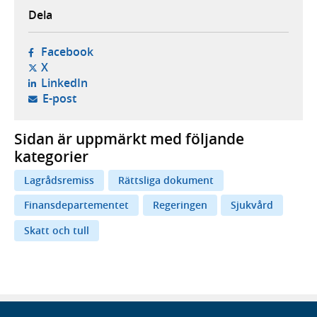
Dela
- öppnas i ny flik, extern webbplats,
Facebook
- öppnas i ny flik, extern webbplats,
X
- öppnas i ny flik, extern webbplats,
LinkedIn
- öppnar din e-postklient,
E-post
Sidan är uppmärkt med följande
kategorier
Lagrådsremiss
Rättsliga dokument
Finansdepartementet
Regeringen
Sjukvård
Skatt och tull