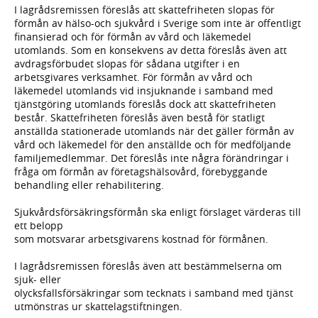
I lagrådsremissen föreslås att skattefriheten slopas för
förmån av hälso-och sjukvård i Sverige som inte är offentligt
finansierad och för förmån av vård och läkemedel
utomlands. Som en konsekvens av detta föreslås även att
avdragsförbudet slopas för sådana utgifter i en
arbetsgivares verksamhet. För förmån av vård och
läkemedel utomlands vid insjuknande i samband med
tjänstgöring utomlands föreslås dock att skattefriheten
består. Skattefriheten föreslås även bestå för statligt
anställda stationerade utomlands när det gäller förmån av
vård och läkemedel för den anställde och för medföljande
familjemedlemmar. Det föreslås inte några förändringar i
fråga om förmån av företagshälsovård, förebyggande
behandling eller rehabilitering.
Sjukvårdsförsäkringsförmån ska enligt förslaget värderas till
ett belopp
som motsvarar arbetsgivarens kostnad för förmånen.
I lagrådsremissen föreslås även att bestämmelserna om
sjuk- eller
olycksfallsförsäkringar som tecknats i samband med tjänst
utmönstras ur skattelagstiftningen.