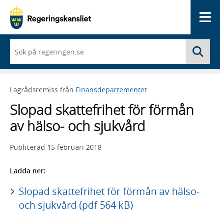
Me
När
Sö
du
börjar
skriva
så
Lagrådsremiss från
Finansdepartementet
framträder
en
Slopad skattefrihet för förmån
lista
med
av hälso- och sjukvård
sökförslag
Publicerad
15 februari 2018
Ladda ner:
Slopad skattefrihet för förmån av hälso-
och sjukvård (pdf 564 kB)