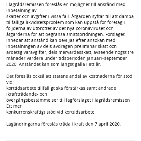
I lagrådsremissen föreslås en möjlighet till anstånd med
inbetalning av
skatter och avgifter i vissa fall. Åtgärden syftar till att dämpa
tillfälliga likviditetsproblem som kan uppstå för företag i
följderna av utbrottet av det nya coronaviruset och
åtgärderna för att begränsa smittspridningen. Förslaget
innebär att anstånd kan beviljas efter ansökan med
inbetalningen av dels avdragen preliminär skatt och
arbetsgivaravgifter, dels mervärdesskatt, avseende högst tre
månader vardera under tidsperioden januari–september
2020. Anståndet kan som längst gälla i ett år.
Det föreslås också att statens andel av kostnaderna för stöd
vid
korttidsarbete tillfälligt ska förstärkas samt ändrade
ikraftträdande- och
övergångsbestämmelser till lagförslaget i lagrådsremissen
Ett mer
konkurrenskraftigt stöd vid korttidsarbete.
Lagändringarna föreslås träda i kraft den 7 april 2020.