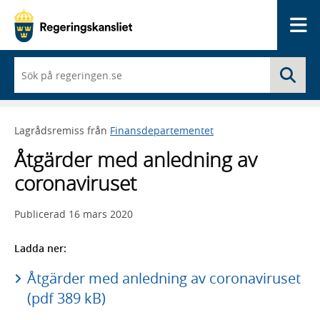
Me
När
Sö
du
börjar
skriva
så
Lagrådsremiss från
Finansdepartementet
framträder
en
Åtgärder med anledning av
lista
med
coronaviruset
sökförslag
Publicerad
16 mars 2020
Ladda ner:
Åtgärder med anledning av coronaviruset
(pdf 389 kB)