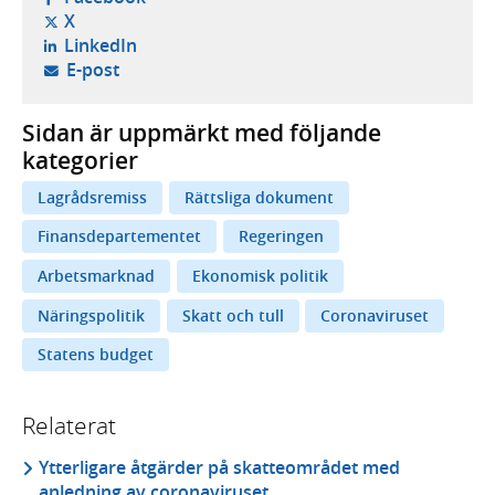
- öppnas i ny flik, extern webbplats,
X
- öppnas i ny flik, extern webbplats,
LinkedIn
- öppnar din e-postklient,
E-post
Sidan är uppmärkt med följande
kategorier
Lagrådsremiss
Rättsliga dokument
Finansdepartementet
Regeringen
Arbetsmarknad
Ekonomisk politik
Näringspolitik
Skatt och tull
Coronaviruset
Statens budget
Relaterat
Ytterligare åtgärder på skatteområdet med
anledning av coronaviruset