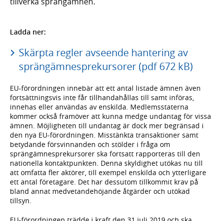
tillverka sprängämnen.
Ladda ner:
Skärpta regler avseende hantering av
sprängämnesprekursorer (pdf 672 kB)
EU-förordningen innebär att ett antal listade ämnen även
fortsättningsvis inte får tillhandahållas till samt införas,
innehas eller användas av enskilda. Medlemsstaterna
kommer också framöver att kunna medge undantag för vissa
ämnen. Möjligheten till undantag är dock mer begränsad i
den nya EU-förordningen. Misstänkta transaktioner samt
betydande försvinnanden och stölder i fråga om
sprängämnesprekursorer ska fortsatt rapporteras till den
nationella kontaktpunkten. Denna skyldighet utökas nu till
att omfatta fler aktörer, till exempel enskilda och ytterligare
ett antal företagare. Det har dessutom tillkommit krav på
bland annat medvetandehöjande åtgärder och utökad
tillsyn.
EU-förordningen trädde i kraft den 31 juli 2019 och ska