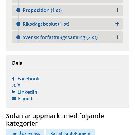
Proposition (1 st)
Riksdagsbeslut (1 st)
Svensk författningssamling (2 st)
Dela
- öppnas i ny flik, extern webbplats,
Facebook
- öppnas i ny flik, extern webbplats,
X
- öppnas i ny flik, extern webbplats,
LinkedIn
- öppnar din e-postklient,
E-post
Sidan är uppmärkt med följande
kategorier
Lagrådsremiss
Rättsliga dokument