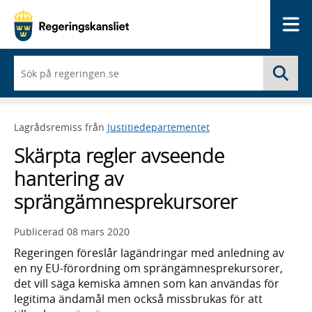
Me
När
Sö
du
börjar
skriva
så
Lagrådsremiss från
Justitiedepartementet
framträder
en
Skärpta regler avseende
lista
med
hantering av
sökförslag
sprängämnesprekursorer
Publicerad
08 mars 2020
Regeringen föreslår lagändringar med anledning av
en ny EU-förordning om sprängämnesprekursorer,
det vill säga kemiska ämnen som kan användas för
legitima ändamål men också missbrukas för att