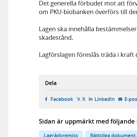
Det generella förbudet mot att för
om PKU-biobanken överförs till den
Lagen ska innehålla bestämmelser o
skadestånd.
Lagförslagen föreslås träda i kraft 
Dela
- öppnas i ny flik, extern w
- öppnas i ny flik, ext
- öppnas i
Facebook
X
LinkedIn
E-pos
Sidan är uppmärkt med följande 
Lagrådsremiss
Rättsliga dokument