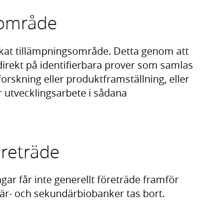
sområde
kat tillämpningsområde. Detta genom att
irekt på identifierbara prover som samlas
forskning eller produktframställning, eller
er utvecklingsarbete i sådana
öreträde
ar får inte generellt företräde framför
är- och sekundärbiobanker tas bort.