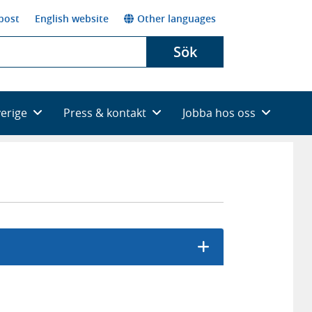
post
English website
Other languages
Sök
verige
Press & kontakt
Jobba hos oss