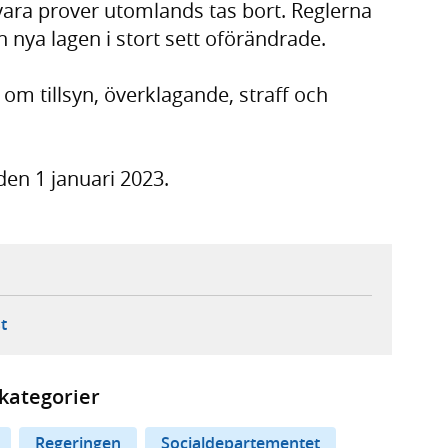
vara prover utomlands tas bort. Reglerna
 nya lagen i stort sett oförändrade.
m tillsyn, överklagande, straff och
den 1 januari 2023.
ebbplats,
ern webbplats,
 ny flik, extern webbplats,
- öppnar din e-postklient,
t
kategorier
Regeringen
Socialdepartementet