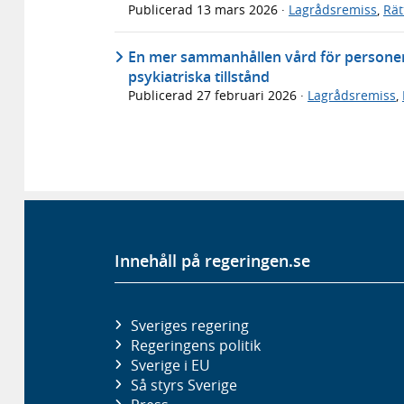
Publicerad
13 mars 2026
·
Lagrådsremiss
,
Rät
En mer sammanhållen vård för personer
psykiatriska tillstånd
Publicerad
27 februari 2026
·
Lagrådsremiss
,
Innehåll på regeringen.se
Sveriges regering
Regeringens politik
Sverige i EU
Så styrs Sverige