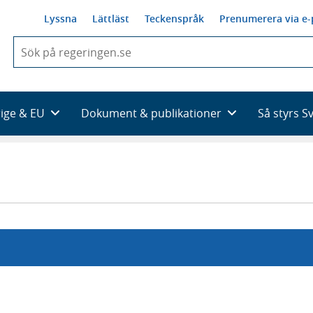
Lyssna
Lättläst
Teckenspråk
Prenumerera via e-
När
du
börjar
skriva
så
rige & EU
Dokument & publikationer
Så styrs S
framträder
en
lista
med
sökförslag