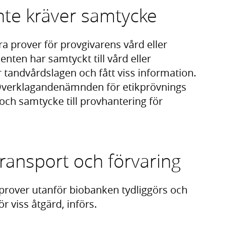
 inte kräver samtycke
ra prover för provgivarens vård eller
nten har samtyckt till vård eller
r tandvårdslagen och fått viss information.
Överklagandenämnden för etikprövnings
och samtycke till provhantering för
transport och förvaring
 prover utanför biobanken tydliggörs och
ör viss åtgärd, införs.