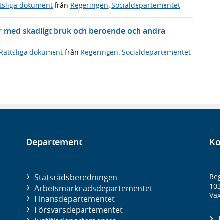
tsliga dokument
från
Regeringen
,
Socialdepartementet
 med skadligt bruk och beroende och andra
Rättsliga dokument
från
Regeringen
,
Socialdepartementet
Departement
Ko
Statsrådsberedningen
Reg
10
Arbetsmarknads­departementet
Väx
Finans­departementet
Försvars­departementet