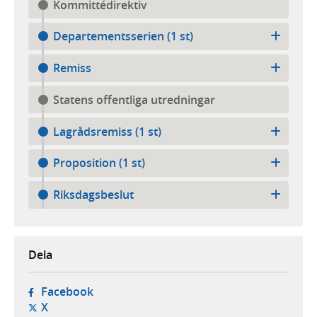
Kommittédirektiv
Departementsserien (1 st)
Remiss
Statens offentliga utredningar
Lagrådsremiss (1 st)
Proposition (1 st)
Riksdagsbeslut
Dela
- öppnas i ny flik, extern webbplats,
Facebook
- öppnas i ny flik, extern webbplats,
X