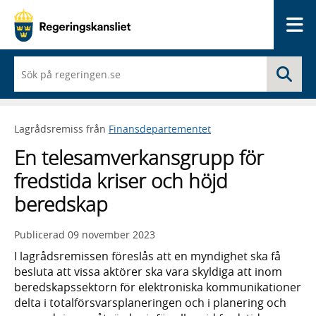
Me
När
Sö
du
börjar
skriva
så
Lagrådsremiss från
Finansdepartementet
framträder
en
En telesamverkansgrupp för
lista
med
fredstida kriser och höjd
sökförslag
beredskap
Publicerad
09 november 2023
I lagrådsremissen föreslås att en myndighet ska få
besluta att vissa aktörer ska vara skyldiga att inom
beredskapssektorn för elektroniska kommunikationer
delta i totalförsvarsplaneringen och i planering och