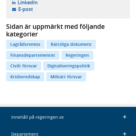
- öppnas i ny flik, extern webbplats,
LinkedIn
- öppnar din e-postklient,
E-post
Sidan är uppmärkt med följande
kategorier
Lagrådsremiss
Rättsliga dokument
Finansdepartementet
Regeringen
Civilt försvar
Digitaliseringspolitik
Krisberedskap
Militärt försvar
Innehåll på regeringen.se
Departement