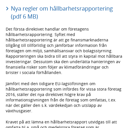
Nya regler om hållbarhetsrapportering
(pdf 6 MB)
Det första direktivet handlar om företagens
hållbarhetsrapportering. Syftet med
hållbarhetsrapportering är att ge finansmarknaderna
tillgång till tillförlitlig och jämförbar information från
företagen om miljö, samhällsansvar och bolagsstyrning.
Rapporteringen ska bidra till att styra in kapital mot hållbara
investeringar. Dessutom ska den underlätta hanteringen av
finansiella risker som följer av klimatförändringar och
brister i sociala förhållanden.
Jämfört med den tidigare EU-lagstiftningen om
hållbarhetsrapportering som infördes för vissa stora företag
2016, ställer det nya direktivet högre krav på
informationsgivningen från de företag som omfattas, t.ex.
när det gäller den s.k. värdekedjan och utsläpp av
växthusgaser.
Kravet på att lämna en hållbarhetsrapport utvidgas till att
omfatta bl.a. små och medelstora företag som är