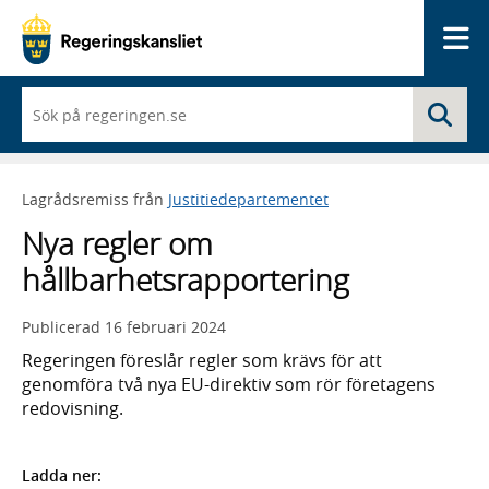
Me
När
Sö
du
börjar
skriva
så
Lagrådsremiss från
Justitiedepartementet
framträder
en
Nya regler om
lista
med
hållbarhetsrapportering
sökförslag
Publicerad
16 februari 2024
Regeringen föreslår regler som krävs för att
genomföra två nya EU-direktiv som rör företagens
redovisning.
Ladda ner: