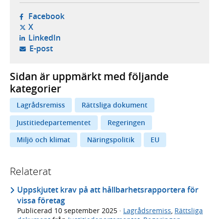
- öppnas i ny flik, extern webbplats,
Facebook
- öppnas i ny flik, extern webbplats,
X
- öppnas i ny flik, extern webbplats,
LinkedIn
- öppnar din e-postklient,
E-post
Sidan är uppmärkt med följande
kategorier
Lagrådsremiss
Rättsliga dokument
Justitiedepartementet
Regeringen
Miljö och klimat
Näringspolitik
EU
Relaterat
Uppskjutet krav på att hållbarhetsrapportera för
vissa företag
Publicerad
10 september 2025
·
Lagrådsremiss
,
Rättsliga