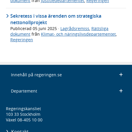
dokument
från
Justitiedepartementet
,
Regeringen
Sekretess i vissa ärenden om strategiska
nettonollprojekt
Publicerad
05 juni 2025
·
Lagrådsremiss
,
Rättsliga
dokument
från
Klimat- och näringslivsdepartementet
,
Regeringen
Innehåll på regeringen.se
Departement
Regeringskansliet
103 33 Stockholm
Växel 08-405 10 00
Kontakt