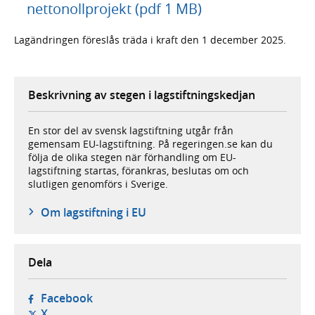
nettonollprojekt (pdf 1 MB)
Lagändringen föreslås träda i kraft den 1 december 2025.
Beskrivning av stegen i lagstiftningskedjan
En stor del av svensk lagstiftning utgår från
gemensam EU-lagstiftning. På regeringen.se kan du
följa de olika stegen när förhandling om EU-
lagstiftning startas, förankras, beslutas om och
slutligen genomförs i Sverige.
Om lagstiftning i EU
Dela
- öppnas i ny flik, extern webbplats,
Facebook
- öppnas i ny flik, extern webbplats,
X