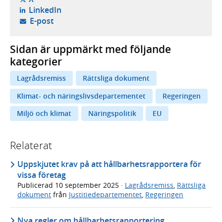
- öppnas i ny flik, extern webbplats,
LinkedIn
- öppnar din e-postklient,
E-post
Sidan är uppmärkt med följande
kategorier
Lagrådsremiss
Rättsliga dokument
Klimat- och näringslivsdepartementet
Regeringen
Miljö och klimat
Näringspolitik
EU
Relaterat
Uppskjutet krav på att hållbarhetsrapportera för
vissa företag
Publicerad
10 september 2025
·
Lagrådsremiss
,
Rättsliga
dokument
från
Justitiedepartementet
,
Regeringen
Nya regler om hållbarhetsrapportering