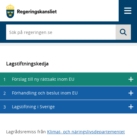
Me
När
Sö
du
börjar
skriva
så
framträder
en
Lagstiftningskedja
lista
med
Förslag till ny rättsakt inom EU
1
sökförslag
Förhandling och beslut inom EU
2
Lagstiftning i Sverige
3
Lagrådsremiss från
Klimat- och näringslivsdepartementet