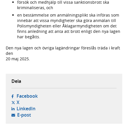
försök och medhjälp till vissa sanktionsbrott ska
kriminaliseras, och
en bestämmelse om anmälningsplikt ska införas som
innebär att vissa myndigheter ska göra anmälan till
Polismyndigheten eller Åklagarmyndigheten om det
finns anledning att anta att brott enligt den nya lagen
har begåtts.
Den nya lagen och övriga lagändringar föreslås träda i kraft
den
20 maj 2025.
Dela
- öppnas i ny flik, extern webbplats,
Facebook
- öppnas i ny flik, extern webbplats,
X
- öppnas i ny flik, extern webbplats,
LinkedIn
- öppnar din e-postklient,
E-post