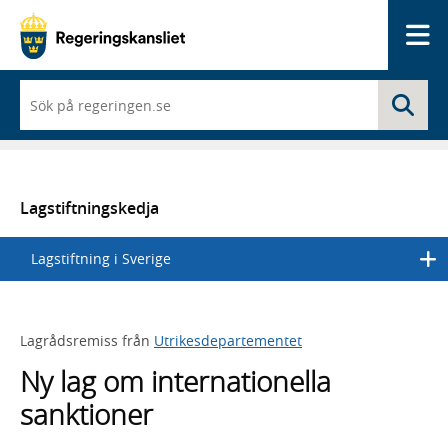
Me
När
Sö
du
börjar
skriva
så
framträder
en
Lagstiftningskedja
lista
med
Lagstiftning i Sverige
sökförslag
Lagrådsremiss från
Utrikesdepartementet
Ny lag om internationella
sanktioner