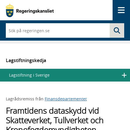
Me
När
Sö
du
börjar
skriva
så
framträder
en
Lagstiftningskedja
lista
med
Lagstiftning i Sverige
sökförslag
Lagrådsremiss från
Finansdepartementet
Framtidens dataskydd vid
Skatteverket, Tullverket och
Kronofogdemyndigheten