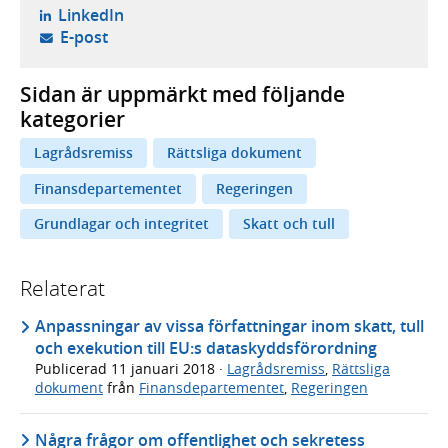
- öppnas i ny flik, extern webbplats,
LinkedIn
- öppnar din e-postklient,
E-post
Sidan är uppmärkt med följande
kategorier
Lagrådsremiss
Rättsliga dokument
Finansdepartementet
Regeringen
Grundlagar och integritet
Skatt och tull
Relaterat
Anpassningar av vissa författningar inom skatt, tull
och exekution till EU:s dataskyddsförordning
Publicerad
11 januari 2018
·
Lagrådsremiss
,
Rättsliga
dokument
från
Finansdepartementet
,
Regeringen
Några frågor om offentlighet och sekretess