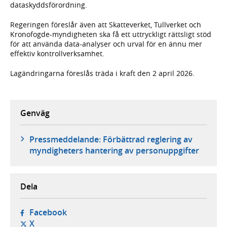
dataskyddsförordning.
Regeringen föreslår även att Skatteverket, Tullverket och
Kronofogde-myndigheten ska få ett uttryckligt rättsligt stöd
för att använda data-analyser och urval för en ännu mer
effektiv kontrollverksamhet.
Lagändringarna föreslås träda i kraft den 2 april 2026.
Genväg
Pressmeddelande: Förbättrad reglering av
myndigheters hantering av personuppgifter
Dela
- öppnas i ny flik, extern webbplats,
Facebook
- öppnas i ny flik, extern webbplats,
X