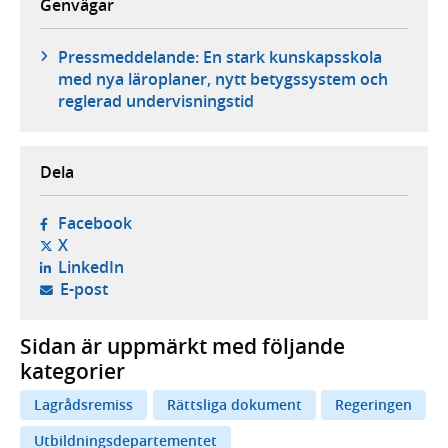
Genvägar
Pressmeddelande: En stark kunskapsskola
med nya läroplaner, nytt betygssystem och
reglerad undervisningstid
Dela
- öppnas i ny flik, extern webbplats,
Facebook
- öppnas i ny flik, extern webbplats,
X
- öppnas i ny flik, extern webbplats,
LinkedIn
- öppnar din e-postklient,
E-post
Sidan är uppmärkt med följande
kategorier
Lagrådsremiss
Rättsliga dokument
Regeringen
Utbildningsdepartementet