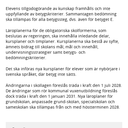
Elevens tillgodogörande av kunskap framhålls och inte
uppfyllande av betygskriterier. Sammantagen bedömning
ska tillämpas för alla betygssteg, dvs. även för betyget E.
Läroplanerna för de obligatoriska skolformerna, som
beslutas av regeringen, ska innehålla inledande delar,
kursplaner och timplaner. Kursplanerna ska bestå av syfte,
ämnets bidrag till skolans mål, mål och innehåll,
undervisningsstrategier samt betygs- och
bedömningskriterier.
Det ska införas nya kursplaner för elever som är nybörjare i
svenska språket, där betyg inte sätts.
Ändringarna i skollagen föreslås träda i kraft den 1 juli 2028.
De ändringar som rör kommunal vuxenutbildning föreslås
dock träda i kraft den 1 januari 2031. Nya läroplaner för
grundskolan, anpassade grund-skolan, specialskolan och
sameskolan ska tillämpas från och med höstterminen 2028.