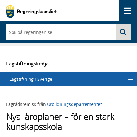
Me
När
Sö
du
börjar
skriva
så
framträder
en
Lagstiftningskedja
lista
med
Lagstiftning i Sverige
sökförslag
Lagrådsremiss från
Utbildningsdepartementet
Nya läroplaner – för en stark
kunskapsskola