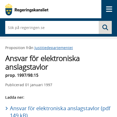
Me
När
Sö
du
börjar
skriva
så
Proposition från
Justitiedepartementet
framträder
en
Ansvar för elektroniska
lista
med
anslagstavlor
sökförslag
prop. 1997/98:15
Publicerad
01 januari 1997
Ladda ner:
Ansvar för elektroniska anslagstavlor (pdf
149 kB)