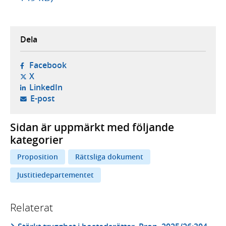
Dela
- öppnas i ny flik, extern webbplats,
Facebook
- öppnas i ny flik, extern webbplats,
X
- öppnas i ny flik, extern webbplats,
LinkedIn
- öppnar din e-postklient,
E-post
Sidan är uppmärkt med följande
kategorier
Proposition
Rättsliga dokument
Justitiedepartementet
Relaterat