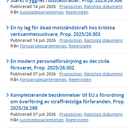
Stärkt trygghet i bostadsrätter, Prop. 2025/26:304
Publicerad
14 juli 2026
·
Proposition
,
Rättsliga dokument
från
Justitiedepartementet
,
Regeringen
En ny lag för ökad motståndskraft hos kritiska
verksamhetsutövare, Prop. 2025/26:303
Publicerad
14 juli 2026
·
Proposition
,
Rättsliga dokument
från
Försvarsdepartementet
,
Regeringen
En modern personalförsörjning av det civila
försvaret, Prop. 2025/26:302
Publicerad
07 juli 2026
·
Proposition
,
Rättsliga dokument
från
Försvarsdepartementet
,
Regeringen
Kompletterande bestämmelser till EU:s förordning
om överföring av straffrättsliga förfaranden, Prop.
2025/26:298
Publicerad
07 juli 2026
·
Proposition
,
Rättsliga dokument
från
Justitiedepartementet
,
Regeringen