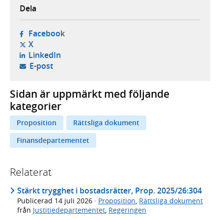
Dela
- öppnas i ny flik, extern webbplats,
Facebook
- öppnas i ny flik, extern webbplats,
X
- öppnas i ny flik, extern webbplats,
LinkedIn
- öppnar din e-postklient,
E-post
Sidan är uppmärkt med följande
kategorier
Proposition
Rättsliga dokument
Finansdepartementet
Relaterat
Stärkt trygghet i bostadsrätter, Prop. 2025/26:304
Publicerad
14 juli 2026
·
Proposition
,
Rättsliga dokument
från
Justitiedepartementet
,
Regeringen