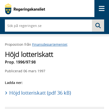
Me
När
Sö
du
börjar
skriva
så
Proposition från
Finansdepartementet
framträder
en
Höjd lotteriskatt
lista
med
Prop. 1996/97:98
sökförslag
Publicerad
06 mars 1997
Ladda ner:
Höjd lotteriskatt (pdf 36 kB)