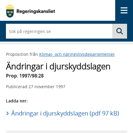
Me
När
Sö
du
börjar
skriva
så
Proposition från
Klimat- och näringslivsdepartementet
framträder
en
Ändringar i djurskyddslagen
lista
med
Prop. 1997/98:28
sökförslag
Publicerad
27 november 1997
Ladda ner:
Ändringar i djurskyddslagen (pdf 97 kB)