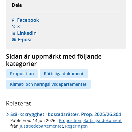
Dela
- öppnas i ny flik, extern webbplats,
Facebook
- öppnas i ny flik, extern webbplats,
X
- öppnas i ny flik, extern webbplats,
LinkedIn
- öppnar din e-postklient,
E-post
Sidan är uppmärkt med följande
kategorier
Proposition
Rättsliga dokument
Klimat- och näringslivsdepartementet
Relaterat
Stärkt trygghet i bostadsrätter, Prop. 2025/26:304
Publicerad
14 juli 2026
·
Proposition
,
Rättsliga dokument
från
Justitiedepartementet
,
Regeringen