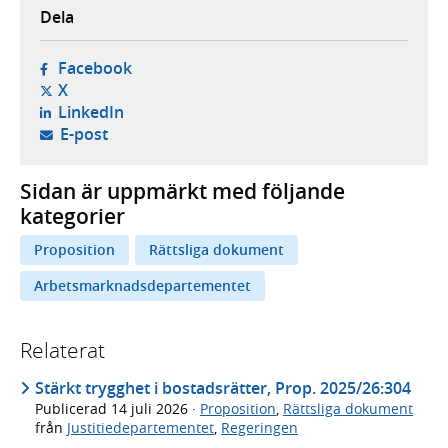
Dela
- öppnas i ny flik, extern webbplats,
Facebook
- öppnas i ny flik, extern webbplats,
X
- öppnas i ny flik, extern webbplats,
LinkedIn
- öppnar din e-postklient,
E-post
Sidan är uppmärkt med följande
kategorier
Proposition
Rättsliga dokument
Arbetsmarknadsdepartementet
Relaterat
Stärkt trygghet i bostadsrätter, Prop. 2025/26:304
Publicerad
14 juli 2026
·
Proposition
,
Rättsliga dokument
från
Justitiedepartementet
,
Regeringen