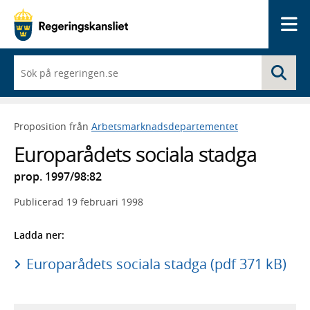
Me
När
Sö
du
börjar
skriva
så
Proposition från
Arbetsmarknadsdepartementet
framträder
en
Europarådets sociala stadga
lista
med
prop. 1997/98:82
sökförslag
Publicerad
19 februari 1998
Ladda ner:
Europarådets sociala stadga (pdf 371 kB)