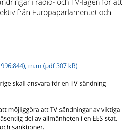
ändringar i radio- och TV-lagen för att
irektiv från Europaparlamentet och
1996:844), m.m (pdf 307 kB)
rige skall ansvara för en TV-sändning
tt möjliggöra att TV-sändningar av viktiga
väsentlig del av allmänheten i en EES-stat.
 och sanktioner.