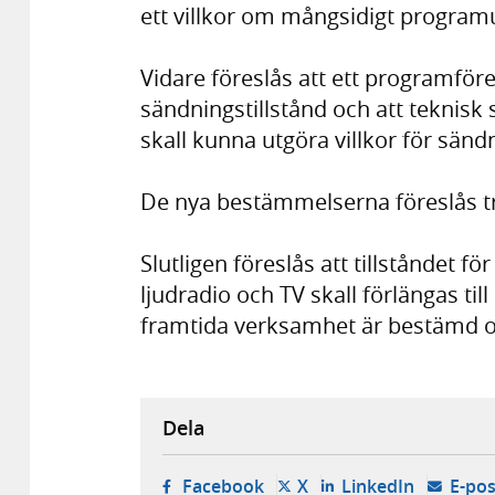
ett villkor om mångsidigt programu
Vidare föreslås att ett programföre
sändningstillstånd och att teknis
skall kunna utgöra villkor för sändn
De nya bestämmelserna föreslås trä
Slutligen föreslås att tillståndet f
ljudradio och TV skall förlängas ti
framtida verksamhet är bestämd oc
Dela
- öppnas i ny flik, extern w
- öppnas i ny flik, ext
- öppnas i
Facebook
X
LinkedIn
E-pos