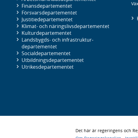
Väx
Finans­departementet
Försvars­departementet
Justitie­departementet
Klimat- och näringslivs­departementet
Kultur­departementet
Landsbygds- och infrastruktur­
departementet
Social­departementet
Utbildnings­departementet
Utrikes­departementet
Det här är regeringens och 