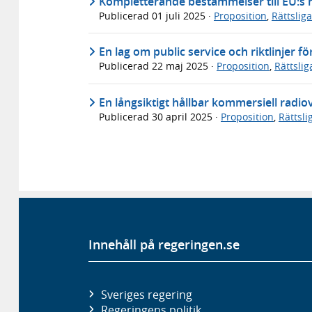
Kompletterande bestämmelser till EU:s 
Publicerad
01 juli 2025
·
Proposition
,
Rättslig
En lag om public service och riktlinjer
Publicerad
22 maj 2025
·
Proposition
,
Rättsli
En långsiktigt hållbar kommersiell radi
Publicerad
30 april 2025
·
Proposition
,
Rättsl
Innehåll på regeringen.se
Sveriges regering
Regeringens politik