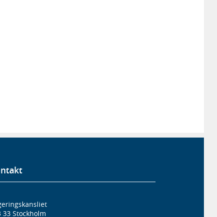
ntakt
eringskansliet
3 33 Stockholm