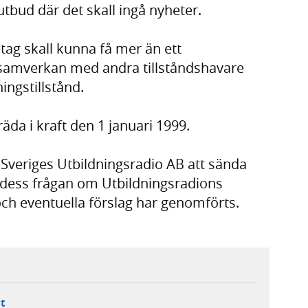
tbud där det skall ingå nyheter.
tag skall kunna få mer än ett
k samverkan med andra tillståndshavare
ingstillstånd.
da i kraft den 1 januari 1999.
ör Sveriges Utbildningsradio AB att sända
ll dess frågan om Utbildningsradions
h eventuella förslag har genomförts.
ebbplats,
ern webbplats,
 ny flik, extern webbplats,
- öppnar din e-postklient,
t