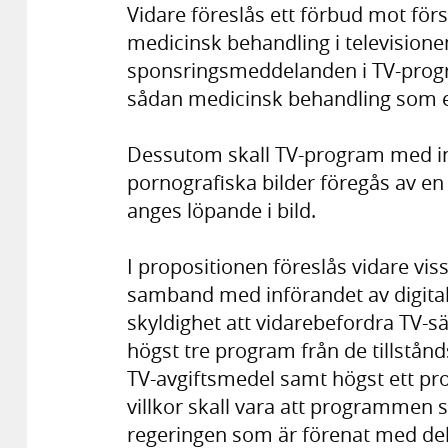
Vidare föreslås ett förbud mot fö
medicinsk behandling i televisione
sponsringsmeddelanden i TV-prog
sådan medicinsk behandling som end
Dessutom skall TV-program med in
pornografiska bilder föregås av en 
anges löpande i bild.
I propositionen föreslås vidare viss
samband med införandet av digit
skyldighet att vidarebefordra TV-sä
högst tre program från de tillstå
TV-avgiftsmedel samt högst ett pro
villkor skall vara att programmen s
regeringen som är förenat med dels