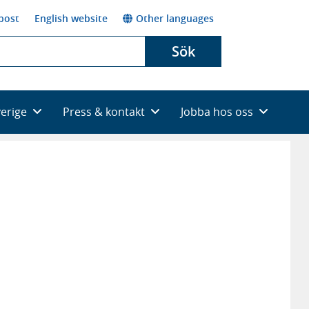
post
English website
Other languages
Sök
verige
Press & kontakt
Jobba hos oss