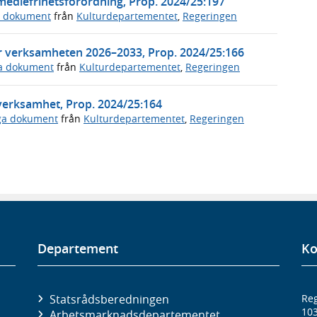
mediefrihetsförordning, Prop. 2024/25:197
a dokument
från
Kulturdepartementet
,
Regeringen
 för verksamheten 2026–2033, Prop. 2024/25:166
ga dokument
från
Kulturdepartementet
,
Regeringen
overksamhet, Prop. 2024/25:164
iga dokument
från
Kulturdepartementet
,
Regeringen
Departement
Ko
Statsrådsberedningen
Reg
10
Arbetsmarknads­departementet