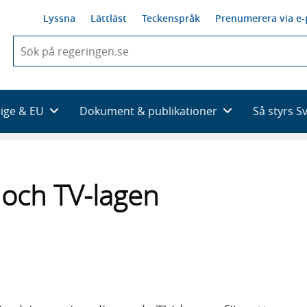
Lyssna
Lättläst
Teckenspråk
Prenumerera via e-
När
du
börjar
skriva
så
rige & EU
Dokument & publikationer
Så styrs S
framträder
en
lista
med
sökförslag
- och TV-lagen