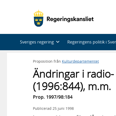
Huvudnavigering
Sveriges regering
Regeringens politik i Sve
Proposition från
Kulturdepartementet
Ändringar i radio
(1996:844), m.m.
Prop. 1997/98:184
Publicerad
25 juni 1998