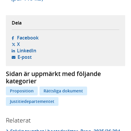
Dela
- öppnas i ny flik, extern webbplats,
Facebook
- öppnas i ny flik, extern webbplats,
X
- öppnas i ny flik, extern webbplats,
LinkedIn
- öppnar din e-postklient,
E-post
Sidan är uppmärkt med följande
kategorier
Proposition
Rättsliga dokument
Justitiedepartementet
Relaterat