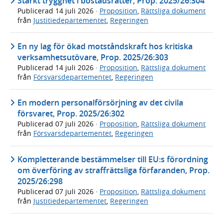
Stärkt trygghet i bostadsrätter, Prop. 2025/26:304
Publicerad
14 juli 2026
·
Proposition
,
Rättsliga dokument
från
Justitiedepartementet
,
Regeringen
En ny lag för ökad motståndskraft hos kritiska
verksamhetsutövare, Prop. 2025/26:303
Publicerad
14 juli 2026
·
Proposition
,
Rättsliga dokument
från
Försvarsdepartementet
,
Regeringen
En modern personalförsörjning av det civila
försvaret, Prop. 2025/26:302
Publicerad
07 juli 2026
·
Proposition
,
Rättsliga dokument
från
Försvarsdepartementet
,
Regeringen
Kompletterande bestämmelser till EU:s förordning
om överföring av straffrättsliga förfaranden, Prop.
2025/26:298
Publicerad
07 juli 2026
·
Proposition
,
Rättsliga dokument
från
Justitiedepartementet
,
Regeringen