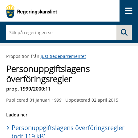
Me
När
Sö
du
börjar
skriva
så
Proposition från
Justitiedepartementet
framträder
en
Personuppgiftslagens
lista
med
överföringsregler
sökförslag
prop. 1999/2000:11
Publicerad
01 januari 1999
Uppdaterad
02 april 2015
Ladda ner:
Personuppgiftslagens överföringsregler
(pdf 119 kB)