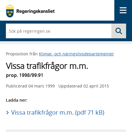
Me
När
Sö
du
börjar
skriva
så
Proposition från
Klimat- och näringslivsdepartementet
framträder
en
Vissa trafikfrågor m.m.
lista
med
prop. 1998/99:91
sökförslag
Publicerad
04 mars 1999
Uppdaterad
02 april 2015
Ladda ner:
Vissa trafikfrågor m.m. (pdf 71 kB)