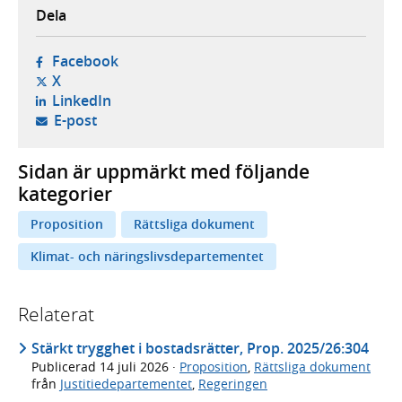
Dela
- öppnas i ny flik, extern webbplats,
Facebook
- öppnas i ny flik, extern webbplats,
X
- öppnas i ny flik, extern webbplats,
LinkedIn
- öppnar din e-postklient,
E-post
Sidan är uppmärkt med följande
kategorier
Proposition
Rättsliga dokument
Klimat- och näringslivsdepartementet
Relaterat
Stärkt trygghet i bostadsrätter, Prop. 2025/26:304
Publicerad
14 juli 2026
·
Proposition
,
Rättsliga dokument
från
Justitiedepartementet
,
Regeringen