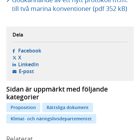
till två marina konventioner (pdf 352 kB)
Dela
- öppnas i ny flik, extern webbplats,
Facebook
- öppnas i ny flik, extern webbplats,
X
- öppnas i ny flik, extern webbplats,
LinkedIn
- öppnar din e-postklient,
E-post
Sidan är uppmärkt med följande
kategorier
Proposition
Rättsliga dokument
Klimat- och näringslivsdepartementet
Relaterat