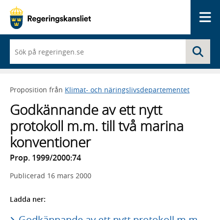
Me
När
Sö
du
börjar
skriva
så
Proposition från
Klimat- och näringslivsdepartementet
framträder
en
Godkännande av ett nytt
lista
med
protokoll m.m. till två marina
sökförslag
konventioner
Prop. 1999/2000:74
Publicerad
16 mars 2000
Ladda ner:
Godkännande av ett nytt protokoll m.m.